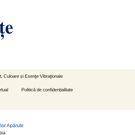
ţe
Caută
, Culoare și Esenţe Vibraţionale
după:
rtual
Politică de confidențialitate
ilor Apărute
pia