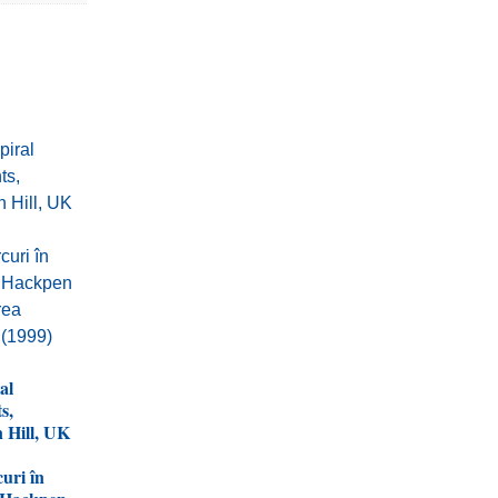
al
s,
 Hill, UK
uri în