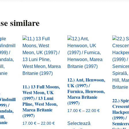
se similare
12.) Ant, Henwoon,
UK (1997) /
11.) 13 Full Moons,
Furnica, Henwoon,
West Meon, UK
e
Marea Britanie
(1997) / 13 Luni
indmill
22.) Spir
(1997)
Pline, West Meon,
99) /
Crescent
Marea Britanie
andala,
Interval
17.00
€
–
22.00
€
Hackpen
(1997)
ll,
de
(1999) /
Acest
anie
prețuri:
Semicerc
Interval
Selectează
17.00
€
–
22.00
€
produs
17.00 €
de