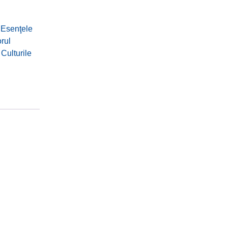
:
Esenţele
orul
 Culturile