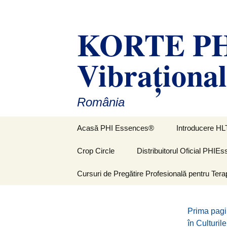
Sari
la
KORTE PHI
conținut
Vibraţiona
România
Acasă PHI Essences®
Introducere HL
Crop Circle
Distribuitorul Oficial PHI
Cursuri de Pregătire Profesională pentru Tera
Prima pag
în Culturil