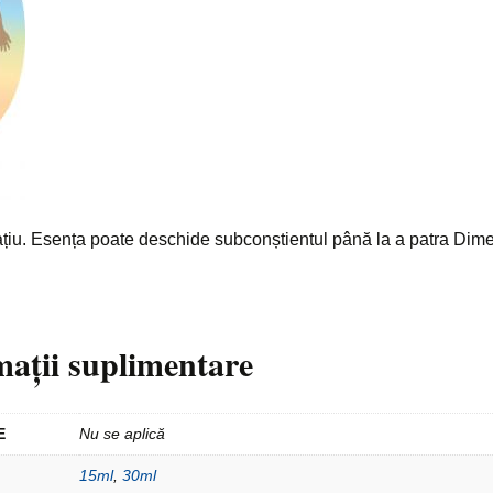
ațiu. Esența poate deschide subconștientul până la a patra Dim
mații suplimentare
E
Nu se aplică
15ml
,
30ml