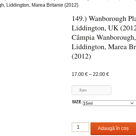
, Liddington, Marea Britanie (2012)
149.) Wanborough Pla
Liddington, UK (2012
Câmpia Wanborough
Liddington, Marea Br
(2012)
Interval
17.00
€
–
22.00
€
de
prețuri:
Euro
17.00 €
SIZE
până
la
22.00 €
Cantitate
Adaugă în coș
149.)