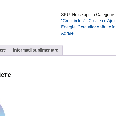
Wanborough
Plain,
SKU:
Nu se aplică
Categorie
Liddington,
"Cropcircles" - Create cu Ajut
UK
Energiei Cercurilor Apărute în
(2012)
Agrare
/
Câmpia
Wanborough,
ere
Informații suplimentare
Liddington,
Marea
Britanie
iere
(2012)