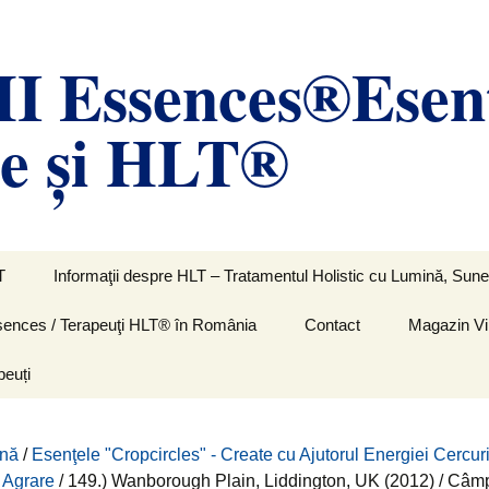
 Essences®Esen
le și HLT®
T
Informaţii despre HLT – Tratamentul Holistic cu Lumină, Sunet
Essences / Terapeuţi HLT® în România
Contact
Magazin Vi
peuți
ină
/
Esenţele "Cropcircles" - Create cu Ajutorul Energiei Cercur
e Agrare
/ 149.) Wanborough Plain, Liddington, UK (2012) / Câm