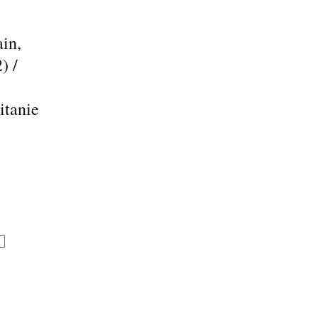
in,
) /
,
itanie