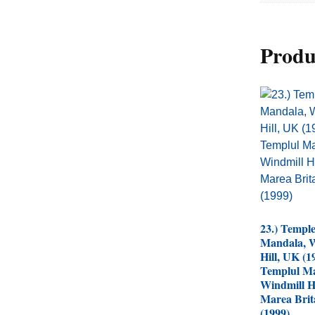
Produ
23.) Templ
Mandala, W
Hill, UK (19
Templul M
Windmill Hi
Marea Brit
(1999)