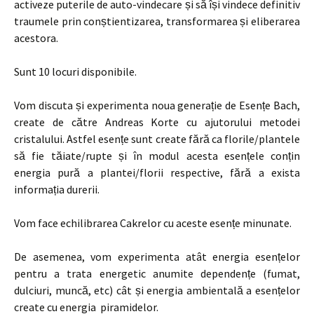
activeze puterile de auto-vindecare și să își vindece definitiv
traumele prin conștientizarea, transformarea și eliberarea
acestora.
Sunt 10 locuri disponibile.
Vom discuta și experimenta noua generație de Esențe Bach,
create de către Andreas Korte cu ajutorului metodei
cristalului. Astfel esențe sunt create fără ca florile/plantele
să fie tăiate/rupte și în modul acesta esențele conțin
energia pură a plantei/florii respective, fără a exista
informația durerii.
Vom face echilibrarea Cakrelor cu aceste esențe minunate.
De asemenea, vom experimenta atât energia esențelor
pentru a trata energetic anumite dependențe (fumat,
dulciuri, muncă, etc) cât și energia ambientală a esențelor
create cu energia piramidelor.