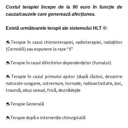
Costul terapiei începe de la 90 euro în funcție de
cauza/cauzele care generează afecțiunea.
Există următoarele terapii ale sistemului HLT ®:
🐬Terapie în cazul chimioterapiei, radioterapiei, radiațiilor
(Cernobîl) sau expunere la raze “X”
🐬Terapie în cazul diferitelor dependențelor (fumatul)
🐬Terapie în cazul primului ajutor (după război, dezastre
naturale-uragane, cutremure, tornade, radioactivitate, șoc,
traumă, abuz sexual, frică, deznădejde
🐬Terapie Generală
🐬Terapie după o intervenție chirurgicală