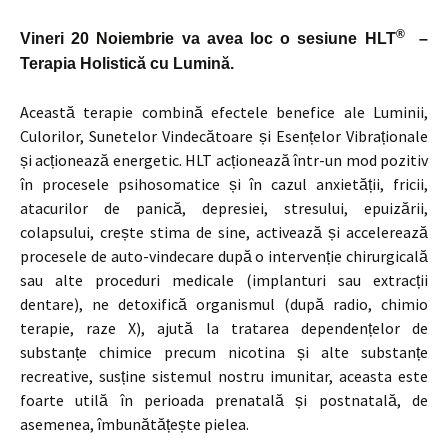
®
Vineri 20 Noiembrie va avea loc o sesiune HLT
–
Terapia Holistică cu Lumină.
Această terapie combină efectele benefice ale Luminii,
Culorilor, Sunetelor Vindecătoare și Esențelor Vibraționale
și acționează energetic. HLT acționează într-un mod pozitiv
în procesele psihosomatice și în cazul anxietății, fricii,
atacurilor de panică, depresiei, stresului, epuizării,
colapsului, crește stima de sine, activează și accelerează
procesele de auto-vindecare după o intervenție chirurgicală
sau alte proceduri medicale (implanturi sau extracții
dentare), ne detoxifică organismul (după radio, chimio
terapie, raze X), ajută la tratarea dependențelor de
substanțe chimice precum nicotina și alte substanțe
recreative, susține sistemul nostru imunitar, aceasta este
foarte utilă în perioada prenatală și postnatală, de
asemenea, îmbunătățește pielea.