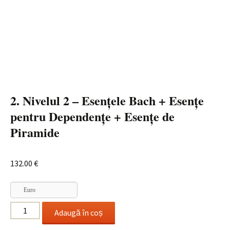
2. Nivelul 2 – Esențele Bach + Esențe
pentru Dependențe + Esențe de
Piramide
132.00
€
Euro
Cantitate
Adaugă în coș
2.