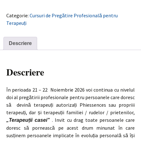
Nivelul
2
Categorie:
Cursuri de Pregătire Profesională pentru
–
Terapeuți
Esențele
Bach
+
Descriere
Esențe
pentru
Dependențe
Descriere
+
Esențe
de
În perioada 21 – 22 Noiembrie 2026 voi continua cu nivelul
Piramide
doi al pregătirii profesionale pentru persoanele care doresc
să devină terapeuți autorizați Phiessences sau propriii
terapeuți, dar și terapeuții familiei / rudelor / prietenilor,
. Invit cu drag toate persoanele care
„Terapeuții casei”
doresc să pornească pe acest drum minunat în care
susținem persoanele implicate în evoluția personală să își