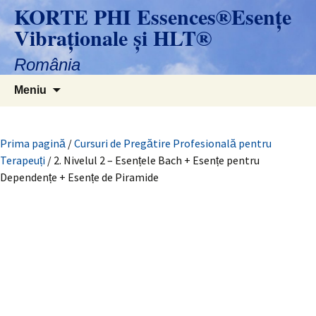
Sari
KORTE PHI Essences®Esenţe
la
Vibraţionale și HLT®
conținut
România
Caută
Meniu
după:
Prima pagină
/
Cursuri de Pregătire Profesională pentru
Terapeuți
/ 2. Nivelul 2 – Esențele Bach + Esențe pentru
Dependențe + Esențe de Piramide