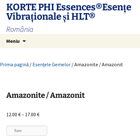
Sari
KORTE PHI Essences®Esenţe
la
Vibraţionale și HLT®
conținut
România
Caută
Meniu
după:
Prima pagină
/
Esenţele Gemelor
/ Amazonite / Amazonit
Amazonite / Amazonit
Interval
12.00
€
–
17.00
€
de
prețuri:
Euro
12.00 €