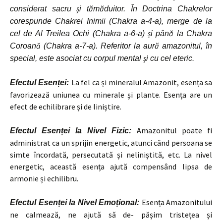
considerat sacru și tămăduitor. În Doctrina Chakrelor
corespunde Chakrei Inimii (Chakra a-4-a), merge de la
cel de Al Treilea Ochi (Chakra a-6-a) și până la Chakra
Coroană (Chakra a-7-a). Referitor la aură amazonitul, în
special, este asociat cu corpul mental și cu cel eteric.
La fel ca și mineralul Amazonit, esența sa
Efectul Esenței:
favorizează uniunea cu minerale și plante. Esența are un
efect de echilibrare și de liniștire.
Amazonitul poate fi
Efectul Esenței la Nivel Fizic:
administrat ca un sprijin energetic, atunci când persoana se
simte încordată, persecutată și neliniștită, etc. La nivel
energetic, această esența ajută compensând lipsa de
armonie și echilibru.
Esența Amazonitului
Efectul Esenței la Nivel Emoțional:
ne calmează, ne ajută să de- pășim tristețea și