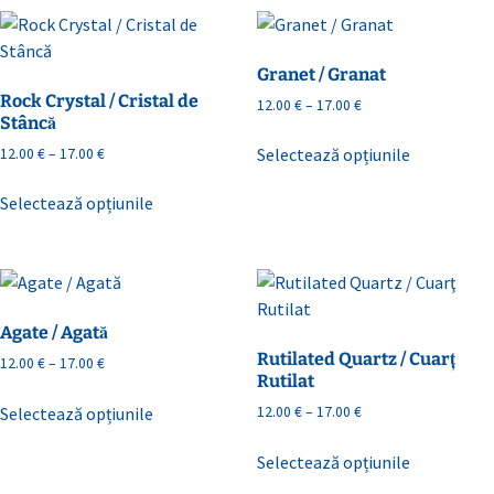
Granet / Granat
Rock Crystal / Cristal de
Interval
12.00
€
–
17.00
€
Stâncă
de
Acest
prețuri:
Interval
Selectează opțiunile
12.00
€
–
17.00
€
produs
12.00 €
de
Acest
are
până
prețuri:
Selectează opțiunile
produs
mai
la
12.00 €
are
17.00 €
multe
până
mai
la
variații.
17.00 €
multe
Opțiunile
variații.
pot
Agate / Agată
Opțiunile
fi
Rutilated Quartz / Cuarţ
Interval
12.00
€
–
17.00
€
pot
alese
Rutilat
de
Acest
fi
în
prețuri:
Interval
Selectează opțiunile
12.00
€
–
17.00
€
produs
alese
pagina
12.00 €
de
Acest
are
în
până
produsului.
prețuri:
Selectează opțiunile
produs
mai
la
pagina
12.00 €