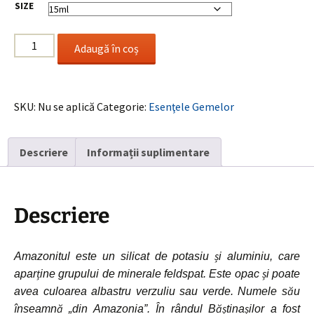
SIZE
până
la
Cantitate
17.00 €
Adaugă în coș
Amazonite
/
Amazonit
SKU:
Nu se aplică
Categorie:
Esenţele Gemelor
Descriere
Informații suplimentare
Descriere
Amazonitul este un silicat de potasiu și aluminiu, care
aparține grupului de minerale feldspat. Este opac și poate
avea culoarea albastru verzuliu sau verde. Numele său
înseamnă „din Amazonia”. În rândul Băștinașilor a fost