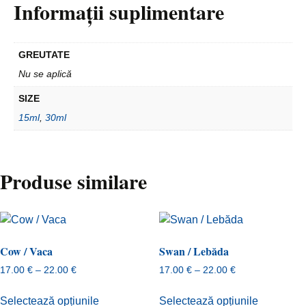
Informații suplimentare
GREUTATE
Nu se aplică
SIZE
15ml
,
30ml
Produse similare
Cow / Vaca
Swan / Lebăda
Interval
Interval
17.00
€
–
22.00
€
17.00
€
–
22.00
€
de
de
Acest
Acest
prețuri:
prețuri:
Selectează opțiunile
Selectează opțiunile
produs
produs