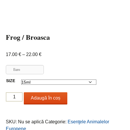
Frog / Broasca
Interval
17.00
€
–
22.00
€
de
prețuri:
Euro
17.00 €
SIZE
până
la
Cantitate
22.00 €
Adaugă în coș
Frog
/
Broasca
SKU:
Nu se aplică
Categorie:
Esenţele Animalelor
Europene