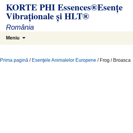
KORTE PHI Essences®Esenţe
Sari
la
Vibraţionale și HLT®
conținut
România
Caută
Meniu
după:
Prima pagină
/
Esenţele Animalelor Europene
/ Frog / Broasca