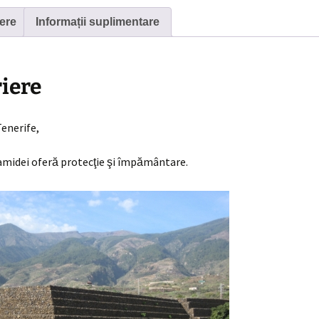
din
ere
Informații suplimentare
Güimar
iere
Tenerife,
amidei oferă protecţie şi împământare.