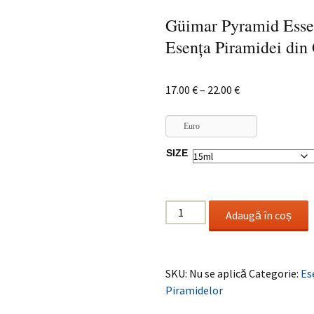
Güimar Pyramid Esse
Esenţa Piramidei din
Interval
17.00
€
–
22.00
€
de
prețuri:
Euro
17.00 €
SIZE
până
la
22.00 €
Cantitate
Adaugă în coș
Güimar
Pyramid
Essence
SKU:
Nu se aplică
Categorie:
Es
/
Piramidelor
Esenţa
Piramidei