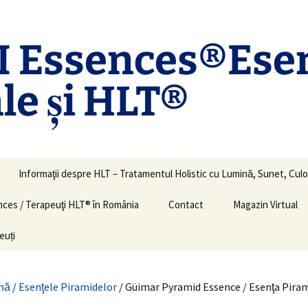
 Essences®Ese
le și HLT®
Informaţii despre HLT – Tratamentul Holistic cu Lumină, Sunet, Culo
ences / Terapeuţi HLT® în România
Contact
Magazin Virtual
euți
nă
/
Esenţele Piramidelor
/ Güimar Pyramid Essence / Esenţa Piram