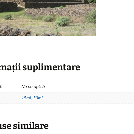
mații suplimentare
E
Nu se aplică
15ml
,
30ml
se similare