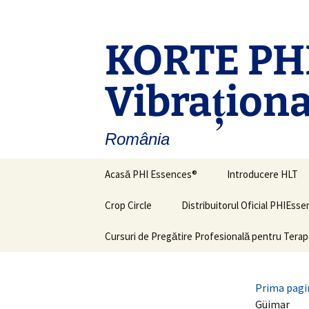
Sari
la
conținut
KORTE PHI
Vibraţiona
România
Acasă PHI Essences®
Introducere HLT
Crop Circle
Distribuitorul Oficial PHIEss
Cursuri de Pregătire Profesională pentru Terap
Prima pagi
Güimar