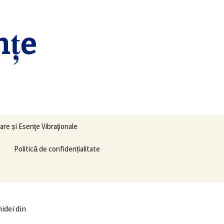
nţe
Caută
are și Esenţe Vibraţionale
după:
Politică de confidențialitate
idei din