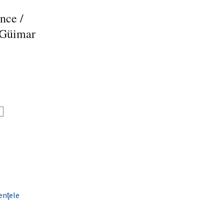
nce /
 Güimar
enţele