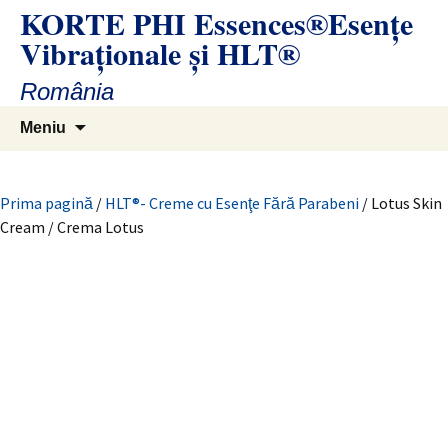
Sari
KORTE PHI Essences®Esenţe
la
Vibraţionale și HLT®
conținut
România
Caută
Meniu
după:
Prima pagină
/
HLT®- Creme cu Esenţe Fără Parabeni
/ Lotus Skin
Cream / Crema Lotus