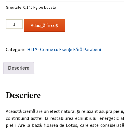
Greutate: 0,145 kg pe bucată
Cantitate
Adaugă în coș
Lotus
Skin
Cream
Categorie:
HLT®- Creme cu Esenţe Fără Parabeni
/
Crema
Lotus
Descriere
Descriere
Această cremă are un efect natural și relaxant asupra pielii,
contribuind astfel la restabilirea echilibrului energetic al
pielii. Are la bază floarea de Lotus, care este considerată