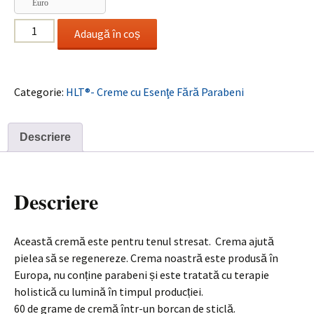
Euro
Cantitate
Adaugă în coș
Oceanic
Cream
/
Categorie:
HLT®- Creme cu Esenţe Fără Parabeni
Cremă
Oceanică
Descriere
Descriere
Această cremă este p
entru tenul stresat. Crema ajută
pielea să se regenereze. Crema noastră este produsă în
Europa, nu conține parabeni și este tratată cu terapie
holistică cu lumină în timpul producției.
60 de grame de cremă într-un borcan de sticlă.