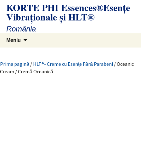
Sari
KORTE PHI Essences®Esenţe
la
Vibraţionale și HLT®
conținut
România
Caută
Meniu
după:
Prima pagină
/
HLT®- Creme cu Esenţe Fără Parabeni
/ Oceanic
Cream / Cremă Oceanică