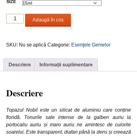
SIZE
până
la
Cantitate
17.00 €
Adaugă în coș
Topaz
/
Topaz
SKU:
Nu se aplică
Categorie:
Esenţele Gemelor
Descriere
Informații suplimentare
Descriere
Topazul Nobil este un silicat de aluminiu care conține
floridă. Tonurile sale intense de la galben auriu la
portocaliu auriu și maro auriu ne amintesc de culorile
soarelui. Este transparent, diafan până la dens și creează