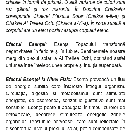
cristale în formă de prismă. O altă variante de culori sunt
roz gălbui și roz maroniu. În Doctrina Chakrelor
corespunde Chakrei Plexului Solar (Chakra a-III-a) și
Chakrei Al Treilea Ochi (Chakra a-VI-a). În zona subtilă a
corpului are un efect pozitiv asupra corpului eteric.
Efectul Esenței:
Esența Topazului transformă
negativitatea în fericire și în iubire. Sentimentele noastre
merg din plexul solar la Al Treilea Ochi, obținând astfel
uniunea între înțelepciunea proprie și intuiția superioară.
Efectul Esenței la Nivel Fizic:
Esența provoacă un flux
de energie subtilă care întărește întregul organism.
Circulația, digestia și metabolismul sunt stimulate
energetic, de asemenea, senzațiile gustative sunt mai
sensibile. Esența poate fi adăugată în timpul curelor de
detoxificare, deoarece stimulează energetic zonele
organelor. Tensiunile nervoase, care sunt reflectate în
disconfort la nivelul plexului solar, pot fi compensate de