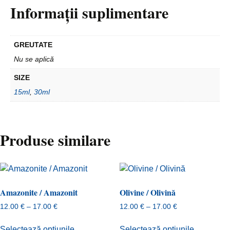
Informații suplimentare
GREUTATE
Nu se aplică
SIZE
15ml
,
30ml
Produse similare
Amazonite / Amazonit
Olivine / Olivină
Interval
Interval
12.00
€
–
17.00
€
12.00
€
–
17.00
€
de
de
Acest
Acest
prețuri:
prețuri:
Selectează opțiunile
Selectează opțiunile