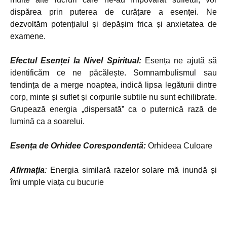
dispărea prin puterea de curățare a esenței. Ne
dezvoltăm potențialul și depășim frica și anxietatea de
examene.
Efectul Esenței la Nivel Spiritual:
Esența ne ajută să
identificăm ce ne păcălește. Somnambulismul sau
tendința de a merge noaptea, indică lipsa legăturii dintre
corp, minte și suflet și corpurile subtile nu sunt echilibrate.
Grupează energia „dispersată” ca o puternică rază de
lumină ca a soarelui.
Esența de Orhidee Corespondentă:
Orhideea Culoare
Afirmația
:
Energia similară razelor solare mă inundă și
îmi umple viața cu bucurie