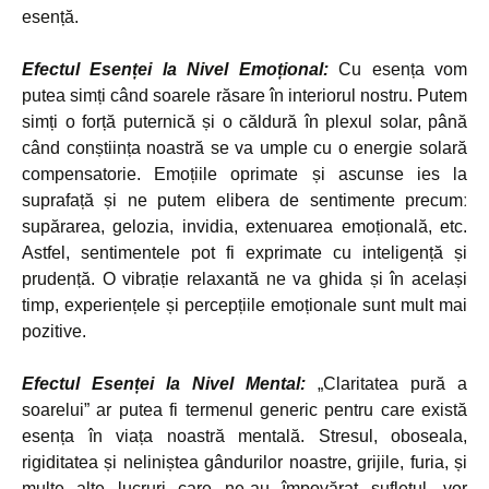
esență.
Efectul Esenței la Nivel Emoțional:
Cu esența vom
putea simți când soarele răsare în interiorul nostru. Putem
simți o forță puternică și o căldură în plexul solar, până
când conștiința noastră se va umple cu o energie solară
compensatorie. Emoțiile oprimate și ascunse ies la
suprafață și ne putem elibera de sentimente precumː
supărarea, gelozia, invidia, extenuarea emoțională, etc.
Astfel, sentimentele pot fi exprimate cu inteligență și
prudență. O vibrație relaxantă ne va ghida și în același
timp, experiențele și percepțiile emoționale sunt mult mai
pozitive.
Efectul Esenței la Nivel Mental:
„Claritatea pură a
soarelui” ar putea fi termenul generic pentru care există
esența în viața noastră mentală. Stresul, oboseala,
rigiditatea și neliniștea gândurilor noastre, grijile, furia, și
multe alte lucruri care ne-au împovărat sufletul, vor