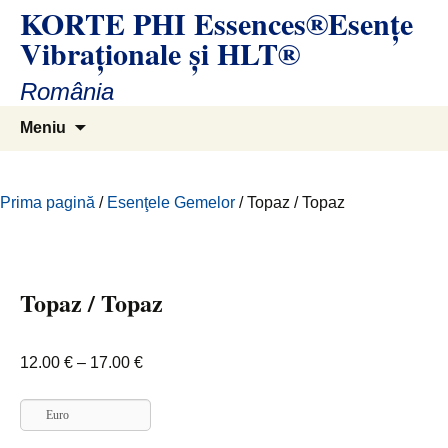
KORTE PHI Essences®Esenţe
Sari
la
Vibraţionale și HLT®
conținut
România
Caută
Meniu
după:
Prima pagină
/
Esenţele Gemelor
/ Topaz / Topaz
Topaz / Topaz
Interval
12.00
€
–
17.00
€
de
prețuri:
Euro
12.00 €