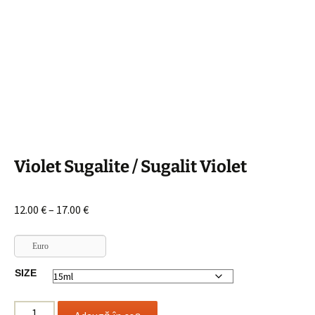
Violet Sugalite / Sugalit Violet
Interval
12.00
€
–
17.00
€
de
prețuri:
Euro
12.00 €
SIZE
până
la
Cantitate
17.00 €