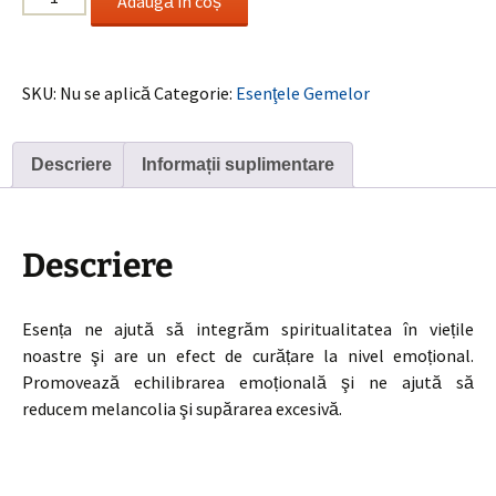
Adaugă în coș
Violet
Sugalite
/
SKU:
Nu se aplică
Categorie:
Esenţele Gemelor
Sugalit
Violet
Descriere
Informații suplimentare
Descriere
Esența ne ajută să integrăm spiritualitatea în viețile
noastre şi are un efect de curățare la nivel emoțional.
Promovează echilibrarea emoțională şi ne ajută să
reducem melancolia şi supărarea excesivă.