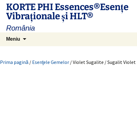
Sari
KORTE PHI Essences®Esenţe
la
Vibraţionale și HLT®
conținut
România
Caută
Meniu
după:
Prima pagină
/
Esenţele Gemelor
/ Violet Sugalite / Sugalit Violet