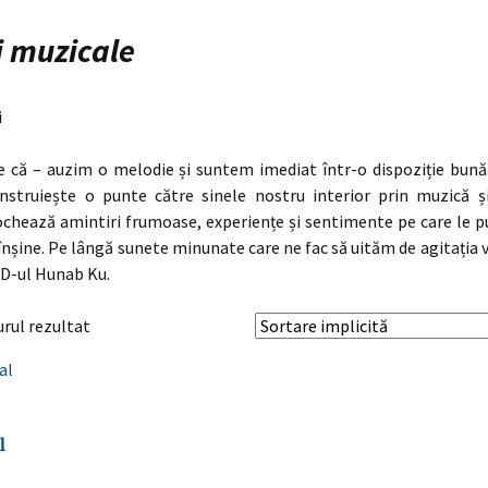
i muzicale
i
e că – auzim o melodie și suntem imediat într-o dispoziție bună
nstruiește o punte către sinele nostru interior prin muzică și
ochează amintiri frumoase, experiențe și sentimente pe care le p
înșine. Pe lângă sunete minunate care ne fac să uităm de agitația vie
CD-ul Hunab Ku.
urul rezultat
l