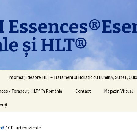
 Essences®Ese
le și HLT®
Informaţii despre HLT – Tratamentul Holistic cu Lumină, Sunet, Culo
ences / Terapeuţi HLT® în România
Contact
Magazin Virtual
euți
nă
/ CD-uri muzicale