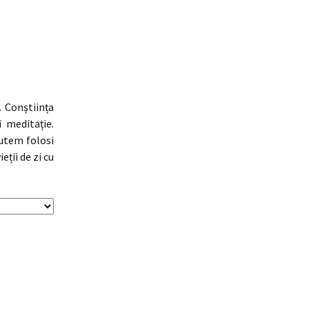
. Conștiința
 meditație.
utem folosi
ții de zi cu