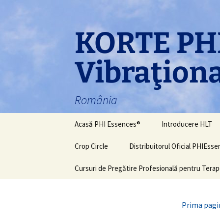
Sari
la
conținut
KORTE PHI
Vibraţiona
România
Acasă PHI Essences®
Introducere HLT
Crop Circle
Distribuitorul Oficial PHIEss
Cursuri de Pregătire Profesională pentru Terap
Prima pagi