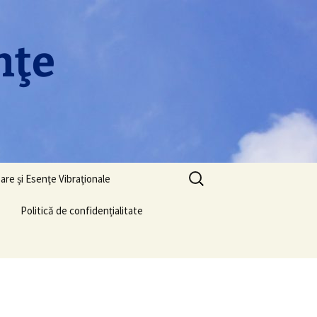
nţe
Caută
are și Esenţe Vibraţionale
după:
Politică de confidențialitate