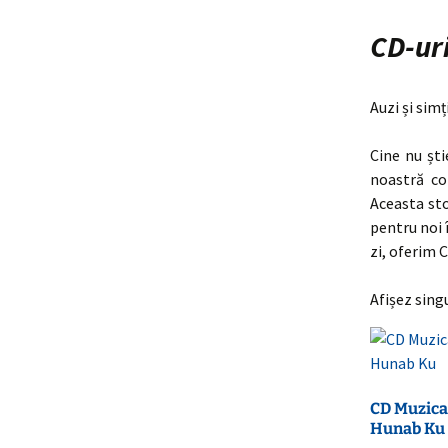
CD-ur
Auzi și simț
Cine nu ști
noastră co
Aceasta st
pentru noi 
zi, oferim 
Afișez sing
CD Muzica
Hunab Ku