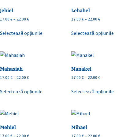
variații.
variații.
Jehiel
Lehahel
Opțiunile
Opțiunile
Interval
Interval
17.00
€
–
22.00
€
17.00
€
–
22.00
€
pot
pot
de
de
Acest
Acest
fi
fi
prețuri:
prețuri:
Selectează opțiunile
Selectează opțiunile
produs
produs
alese
alese
17.00 €
17.00 €
are
are
în
în
până
până
mai
mai
la
la
pagina
pagina
22.00 €
22.00 €
multe
multe
produsului.
produsului.
variații.
variații.
Mahasiah
Manakel
Opțiunile
Opțiunile
Interval
Interval
17.00
€
–
22.00
€
17.00
€
–
22.00
€
pot
pot
de
de
Acest
Acest
fi
fi
prețuri:
prețuri:
Selectează opțiunile
Selectează opțiunile
produs
produs
alese
alese
17.00 €
17.00 €
are
are
în
în
până
până
mai
mai
la
la
pagina
pagina
22.00 €
22.00 €
multe
multe
produsului.
produsului.
variații.
variații.
Mehiel
Mihael
Opțiunile
Opțiunile
Interval
Interval
17.00
€
–
22.00
€
17.00
€
–
22.00
€