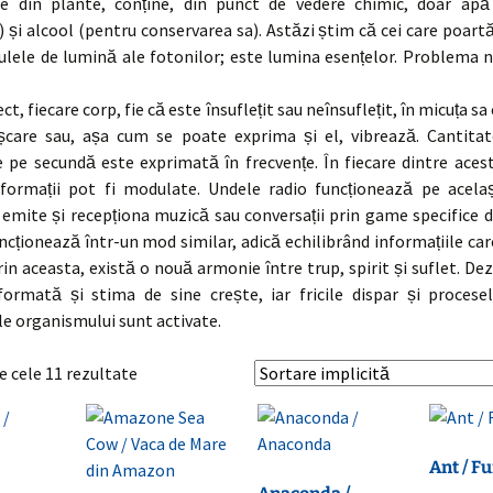
ie din plante, conține, din punct de vedere chimic, doar apă
 și alcool (pentru conservarea sa). Astăzi știm că cei care poart
ulele de lumină ale fotonilor; este lumina esențelor. Problema 
ct, fiecare corp, fie că este însuflețit sau neînsuflețit, în micuța s
șcare sau, așa cum se poate exprima și el, vibrează. Cantita
e pe secundă este exprimată în frecvențe. În fiecare dintre aces
formații pot fi modulate. Undele radio funcționează pe același
emite și recepționa muzică sau conversații prin game specifice d
ncționează într-un mod similar, adică echilibrând informațiile car
in aceasta, există o nouă armonie între trup, spirit și suflet. D
formată și stima de sine crește, iar fricile dispar și procese
le organismului sunt activate.
e cele 11 rezultate
Ant / F