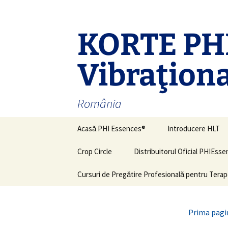
Sari
la
conținut
KORTE PHI
Vibraţiona
România
Acasă PHI Essences®
Introducere HLT
Crop Circle
Distribuitorul Oficial PHIEss
Cursuri de Pregătire Profesională pentru Terap
Prima pagi