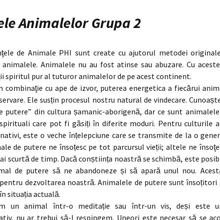
ele Animalelor Grupa 2
ţele de Animale PHI sunt create cu ajutorul metodei originale 
 animalele. Animalele nu au fost atinse sau abuzare. Cu aceste
i spiritul pur al tuturor animalelor de pe acest continent.
n combinaţie cu ape de izvor, puterea energetica a fiecărui anim
ervare. Ele susțin procesul nostru natural de vindecare. Cunoaș
e putere” din cultura șamanic-aborigenă, dar ce sunt animalele
spirituali care pot fi găsiți în diferite moduri. Pentru culturile 
 nativi, este o veche înțelepciune care se transmite de la o genera
le de putere ne însoțesc pe tot parcursul vieții; altele ne însoţ
i scurtă de timp. Dacă conștiința noastră se schimbă, este posibi
mal de putere să ne abandoneze și să apară unul nou. Acest
entru dezvoltarea noastră. Animalele de putere sunt însoțitori ș
n situația actuală.
m un animal într-o meditație sau într-un vis, deși este u
ativ, nu ar trebui să-l respingem. Uneori este necesar să se aco