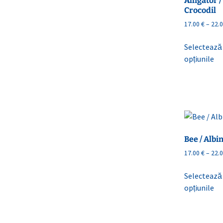
Alligator /
Crocodil
17.00
€
–
22.
Selectează
opțiunile
Bee / Albi
17.00
€
–
22.
Selectează
opțiunile