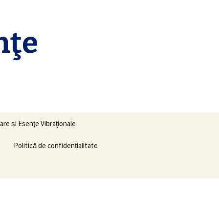
nţe
Caută
are și Esenţe Vibraţionale
după:
Politică de confidențialitate