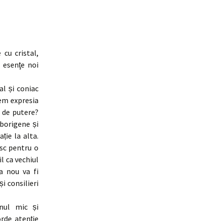
cu cristal,
 esenţe noi
al și coniac
tem expresia
 de putere?
aborigene și
ție la alta.
esc pentru o
l ca vechiul
a nou va fi
i consilieri
nul mic și
rde atenție