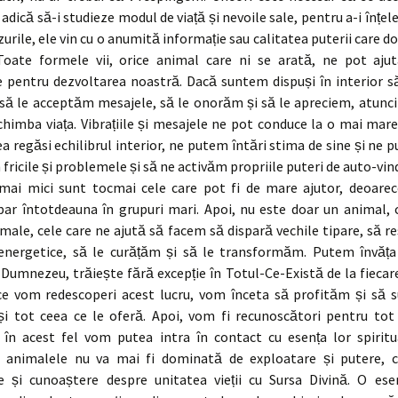
 adică să-i studieze modul de viață și nevoile sale, pentru a-i înțel
zurile, ele vin cu o anumită informație sau calitatea puterii care do
 Toate formele vii, orice animal care ni se arată, ne pot ajut
 pentru dezvoltarea noastră. Dacă suntem dispuși în interior s
să le acceptăm mesajele, să le onorăm și să le apreciem, atunci
himba viața. Vibrațiile și mesajele ne pot conduce la o mai mare
 regăsi echilibrul interior, ne putem întări stima de sine și ne 
fricile și problemele și să ne activăm propriile puteri de auto-vin
mai mici sunt tocmai cele care pot fi de mare ajutor, deoarece
apar întotdeauna în grupuri mari. Apoi, nu este doar un animal, 
male, cele care ne ajută să facem să dispară vechile tipare, să 
energetice, să le curățăm și să le transformăm. Putem învăța 
i Dumnezeu, trăiește fără excepție în Totul-Ce-Există de la fiecar
ce vom redescoperi acest lucru, vom înceta să profităm și să
și tot ceea ce le oferă. Apoi, vom fi recunoscători pentru tot
i în acest fel vom putea intra în contact cu esența lor spiritua
 animalele nu va mai fi dominată de exploatare și putere, ci
 și cunoaștere despre unitatea vieții cu Sursa Divină. O esen