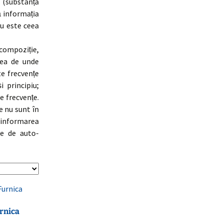
 (substanța
ă informația
nu este ceea
a compoziție,
tea de unde
te frecvențe
 principiu;
e frecvențe.
e nu sunt în
ezinformarea
le de auto-
urnica