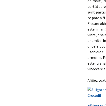
animale, f
purtătoare)
sunt partic
ce pare a fi.
Fiecare obie
este în mi
vibrațional
anumite in
undele pot 
Esențele fu
armonie. Pr
este trans
vindecare a
Afișez toat