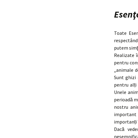
Esenţ
Toate Esen
respectând
putem simţi
Realizate î
pentru cons
„animale d
Sunt ghizi 
pentru alți
Unele anima
perioadă ma
nostru ani
important p
importanți î
Dacă vede
nesemnific