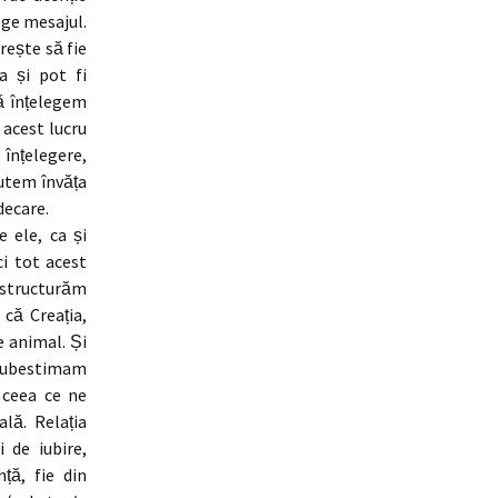
ege mesajul.
rește să fie
a și pot fi
ă înțelegem
 acest lucru
 înțelegere,
putem învăța
decare.
 ele, ca și
ci tot acest
restructurăm
că Creația,
e animal. Și
 subestimam
 ceea ce ne
lă. Relația
 de iubire,
ță, fie din