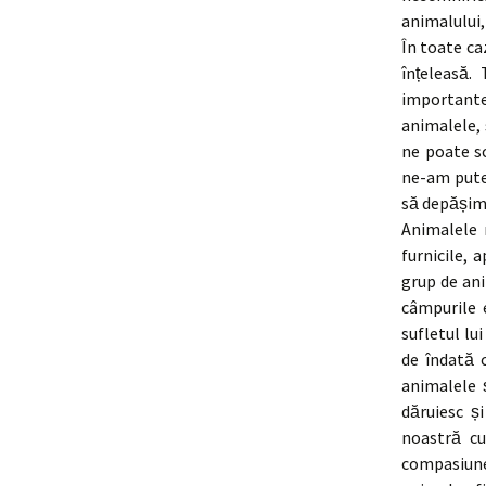
animalului,
În toate ca
înțeleasă.
importante
animalele, 
ne poate sc
ne-am putea
să depășim 
Animalele 
furnicile, 
grup de ani
câmpurile 
sufletul lu
de îndată 
animalele 
dăruiesc ș
noastră cu
compasiune