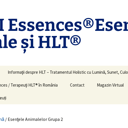
 Essences®Ese
le și HLT®
Informaţii despre HLT – Tratamentul Holistic cu Lumină, Sunet, Culo
ences / Terapeuţi HLT® în România
Contact
Magazin Virtual
euți
nă
/ Esenţele Animalelor Grupa 2