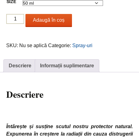
SIZE
până
la
Cantitate
31.00 €
Adaugă în coș
Aura
Spray
/
SKU:
Nu se aplică
Categorie:
Spray-uri
Spray
Aură
Descriere
Informații suplimentare
Descriere
Întărește și susține scutul nostru protector natural.
Expunerea în creștere la radiații din cauza distrugerii