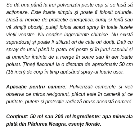
Se dă una până la trei pulverizări peste cap și se lasă să
acționeze. Este foarte simplu și poate fi folosit oriunde.
Dacă ai nevoie de protecție energetica, curaj și forță sau
vă simțiți obosiți, puteți folosi acest spray în toate fazele
vieții voastre. Nu conține ingrediente chimice. Nu există
supradozaj și poate fi utilizat ori de câte ori doriți. Dați cu
spray de unul până la patru ori peste și în jurul capului și
al umerilor înainte de a merge în soare sau în aer foarte
poluat. Țineți flaconul la o distanta de aproximativ 50 cm
(18 inch) de corp în timp apăsând spray-ul foarte ușor.
Aplicație pentru camere:
Pulverizați camerele și veți
observa ce miros revigorant, plăcut este în cameră și ce
puritate, putere și protecție radiază brusc această cameră.
Conținut: 50 ml sau 200 ml Ingrediente: apa minerala
plată din Pădurea Neagra, esențe florale.