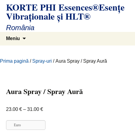
KORTE PHI Essences®Esenţe
Sari
la
Vibraţionale și HLT®
conținut
România
Caută
Meniu
după:
Prima pagină
/
Spray-uri
/ Aura Spray / Spray Aură
Aura Spray / Spray Aură
Interval
23.00
€
–
31.00
€
de
prețuri:
Euro
23.00 €