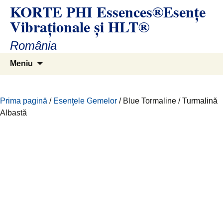
KORTE PHI Essences®Esenţe
Sari
la
Vibraţionale și HLT®
conținut
România
Caută
Meniu
după:
Prima pagină
/
Esenţele Gemelor
/ Blue Tormaline / Turmalină
Albastă