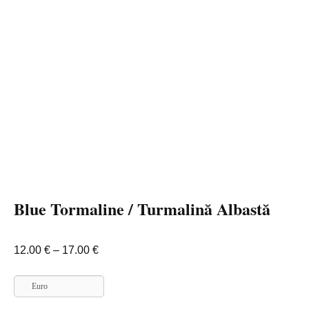
Blue Tormaline / Turmalină Albastă
Interval
12.00
€
–
17.00
€
de
prețuri:
Euro
12.00 €