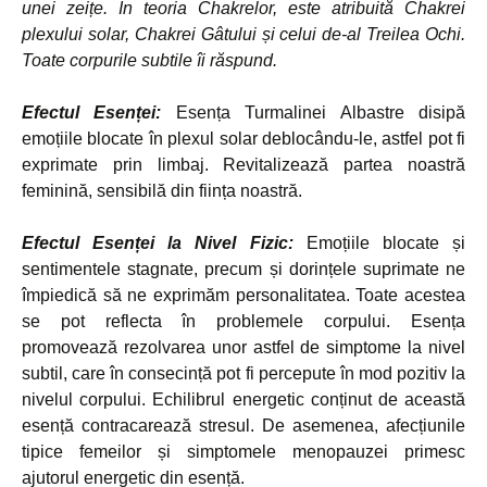
unei zeițe. În teoria Chakrelor, este atribuită Chakrei
plexului solar, Chakrei Gâtului și celui de-al Treilea Ochi.
Toate corpurile subtile îi răspund.
Efectul Esenței:
Esența Turmalinei Albastre disipă
emoțiile blocate în plexul solar deblocându-le, astfel pot fi
exprimate prin limbaj. Revitalizează partea noastră
feminină, sensibilă din ființa noastră.
Efectul Esenței la Nivel Fizic:
Emoțiile blocate și
sentimentele stagnate, precum și dorințele suprimate ne
împiedică să ne exprimăm personalitatea. Toate acestea
se pot reflecta în problemele corpului. Esența
promovează rezolvarea unor astfel de simptome la nivel
subtil, care în consecință pot fi percepute în mod pozitiv la
nivelul corpului. Echilibrul energetic conținut de această
esență contracarează stresul. De asemenea, afecțiunile
tipice femeilor și simptomele menopauzei primesc
ajutorul energetic din esență.