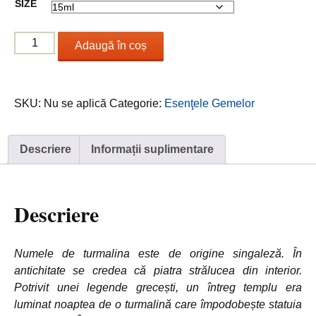
SIZE
până
la
Cantitate
17.00 €
Adaugă în coș
Blue
Tormaline
/
SKU:
Nu se aplică
Categorie:
Esenţele Gemelor
Turmalină
Albastă
Descriere
Informații suplimentare
Descriere
Numele de turmalina este de origine singaleză. În
antichitate se credea că piatra strălucea din interior.
Potrivit unei legende grecești, un întreg templu era
luminat noaptea de o turmalină care împodobește statuia