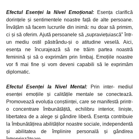
Efectul Esenței la Nivel Emoțional:
Esența clarifică
dorințele și sentimentele noastre față de alte persoane.
Învățăm să facem lucrurile din inimă: nu doar să primim,
ci și să oferim. Ajută persoanele să „supraviețuiască” într-
un mediu ostil păstrându-și o atitudine veselă. Aici,
esența ne încurajează să ne trăim partea noastră
feminină și să o exprimăm prin limbaj. Emoțiile noastre
vor fi mai fine și vom deveni capabili să le exprimăm
diplomatic.
Efectul Esenței la Nivel Mental:
Prin inter- mediul
esenței emoțiile și calitățile mentale se conectează.
Promovează evoluția conștiinței, care se manifestă printr-
o concentrare îmbunătățită, echilibru interior, liniște,
libertatea de a alege și gândire liberă. Esența contribuie
la îmbunătățirea abilităților noastre sociale, independentă
și abilitatea de împlinire personală și gândirea
întreprinzătoare.