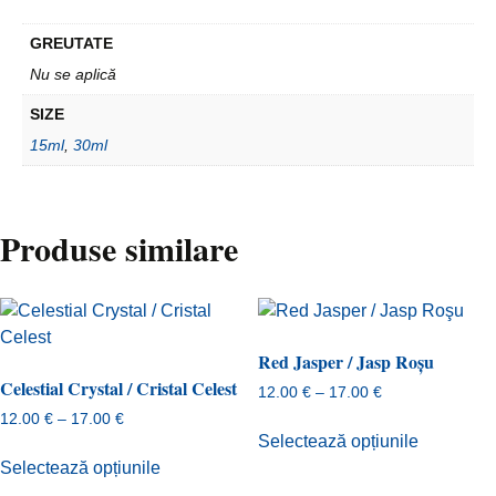
GREUTATE
Nu se aplică
SIZE
15ml
,
30ml
Produse similare
Red Jasper / Jasp Roşu
Celestial Crystal / Cristal Celest
Interval
12.00
€
–
17.00
€
de
Interval
12.00
€
–
17.00
€
Acest
prețuri:
de
Selectează opțiunile
Acest
produs
12.00 €
prețuri:
Selectează opțiunile
produs
are
până
12.00 €