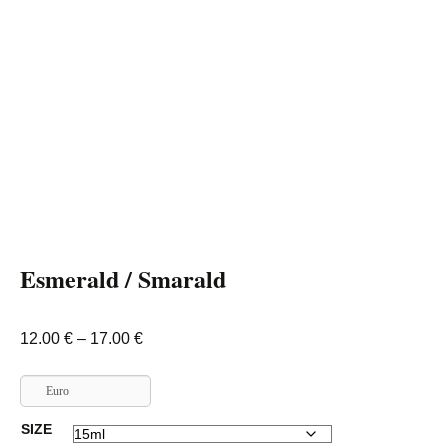
Esmerald / Smarald
Interval
12.00
€
–
17.00
€
de
prețuri:
Euro
12.00 €
SIZE
până