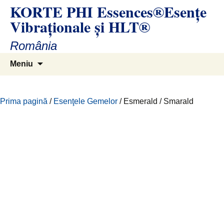
KORTE PHI Essences®Esenţe
Sari
la
Vibraţionale și HLT®
conținut
România
Caută
Meniu
după:
Prima pagină
/
Esenţele Gemelor
/ Esmerald / Smarald