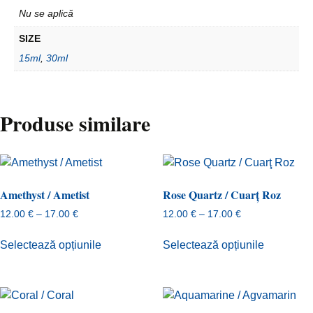
Nu se aplică
SIZE
15ml
,
30ml
Produse similare
Amethyst / Ametist
Rose Quartz / Cuarţ Roz
Interval
Interval
12.00
€
–
17.00
€
12.00
€
–
17.00
€
de
de
Acest
Acest
prețuri:
prețuri:
Selectează opțiunile
Selectează opțiunile
produs
produs
12.00 €
12.00 €
are
are
până
până
mai
mai
la
la
17.00 €
17.00 €
multe
multe