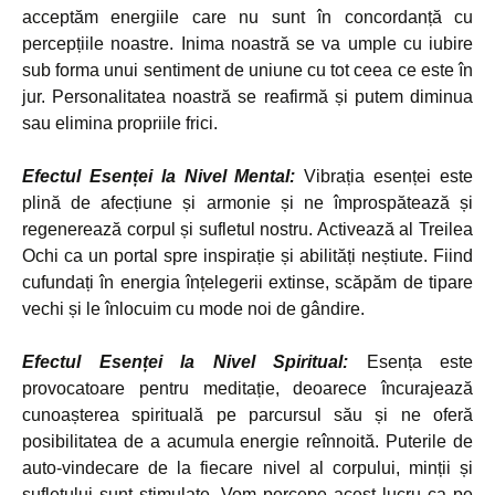
acceptăm energiile care nu sunt în concordanță cu
percepțiile noastre. Inima noastră se va umple cu iubire
sub forma unui sentiment de uniune cu tot ceea ce este în
jur. Personalitatea noastră se reafirmă și putem diminua
sau elimina propriile frici.
Efectul Esenței la Nivel Mental:
Vibrația esenței este
plină de afecțiune și armonie și ne împrospătează și
regenerează corpul și sufletul nostru. Activează al Treilea
Ochi ca un portal spre inspirație și abilități neștiute. Fiind
cufundați în energia înțelegerii extinse, scăpăm de tipare
vechi și le înlocuim cu mode noi de gândire.
Efectul Esenței la Nivel Spiritual:
Esența este
provocatoare pentru meditație, deoarece încurajează
cunoașterea spirituală pe parcursul său și ne oferă
posibilitatea de a acumula energie reînnoită. Puterile de
auto-vindecare de la fiecare nivel al corpului, minții și
sufletului sunt stimulate. Vom percepe acest lucru ca pe