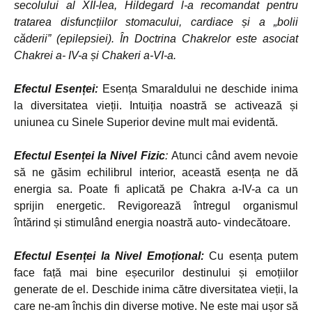
secolului al XII-lea, Hildegard l-a recomandat pentru
tratarea disfuncțiilor stomacului, cardiace și a „bolii
căderii” (epilepsiei). În Doctrina Chakrelor este asociat
Chakrei a- IV-a și Chakeri a-VI-a.
Efectul Esenței:
Esența Smaraldului ne deschide inima
la diversitatea vieții. Intuiția noastră se activează și
uniunea cu Sinele Superior devine mult mai evidentă.
Efectul Esenței la Nivel Fizic
:
Atunci când avem nevoie
să ne găsim echilibrul interior, această esența ne dă
energia sa. Poate fi aplicată pe Chakra a-IV-a ca un
sprijin energetic. Revigorează întregul organismul
întărind și stimulând energia noastră auto- vindecătoare.
Efectul Esenței la Nivel Emoțional:
Cu esența putem
face față mai bine eșecurilor destinului și emoțiilor
generate de el. Deschide inima către diversitatea vieții, la
care ne-am închis din diverse motive. Ne este mai ușor să