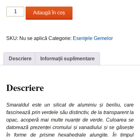
la
Cantitate
17.00 €
Adaugă în coș
Esmerald
/
Smarald
SKU:
Nu se aplică
Categorie:
Esenţele Gemelor
Descriere
Informații suplimentare
Descriere
Smaraldul este un silicat de aluminiu și beriliu, care
fascinează prin verdele său distinctiv, de la transparent la
opac, acoperă mai multe nuanțe de verde. Culoarea se
datorează prezenței cromului și vanadiului și se găsește
în forme de prisme hexahedrale alungite. În timpul