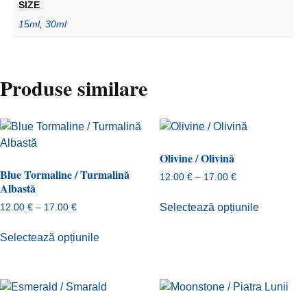
SIZE
15ml
,
30ml
Produse similare
Olivine / Olivină
Blue Tormaline / Turmalină
Interval
12.00
€
–
17.00
€
Albastă
de
Acest
prețuri:
Interval
Selectează opțiunile
12.00
€
–
17.00
€
produs
12.00 €
de
Acest
are
până
prețuri:
Selectează opțiunile
produs
mai
la
12.00 €
are
17.00 €
multe
până
mai
la
variații.
17.00 €
multe
Opțiunile