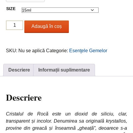
12.00 €
SIZE
până
la
Cantitate
17.00 €
Adaugă în coș
Rock
Crystal
/
SKU:
Nu se aplică
Categorie:
Esenţele Gemelor
Cristal
de
Stâncă
Descriere
Informații suplimentare
Descriere
Cristalul de Rocă este un dioxid de siliciu, clar,
transparent și incolor. Denumirea sa originală krystallos,
provine din greacă și înseamnă „gheață”, deoarece s-a