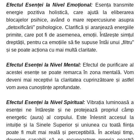
Efectul Esenței la Nivel Emoțional:
Esența transmite
energie pozitiva holistică, care ajută la eliberarea
blocajelor psihice, având o mare repercusiune asupra
„detoxificării” psihologice. Clarifică și aranjează energiile
primite, care pot fi de asemenea, emoții. Întărește simțul
dreptății, pentru ca emoțiile să fie supuse întâi unui „filtru”
și se poate acționa cu mai multă claritate.
Efectul Esenței la Nivel Mental:
Efectul de purificare al
acestei esențe se poate remarca în zona mentală. Vom
deveni mai receptivi la claritatea cuprinzătoare și astfel
vom avea cunoștințe aprofundate.
Efectul Esenței la Nivel Spiritual:
Vibrația luminoasă a
esenței ne întărește și ne protejează propriul câmp
energetic (aura) al corpului. Este înlesnit accesul la
intuiție și la Sinele Superior și uniunea cu toată ființa
poate fi mult mai reală și perceptibilă. În același timp,
devenim capabili să ne recunoaștem propria noastră