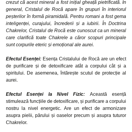
crezut că acest mineral a fost inițial gheață pietrificată. În
general, Cristalul de Rocă apare în grupuri în interiorul
peșterilor în formă piramidală. Pentru romani a fost gema
inteligenței, curajului, încrederii și a iubirii. În Doctrina
Chakrelor, Cristalul de Rocă este cunoscut ca un mineral
care clarifică toate Chakrele a căror scopuri principale
sunt corpurile eteric și emoțional ale aurei.
Efectul Esenței:
Esența Cristalului de Rocă are un efect
de purificare și de detoxificare atât a corpului cât și a
spiritului. De asemenea, întărește scutul de protecție al
aurei.
Efectul Esenței la Nivel Fizic:
Această esență
stimulează funcțiile de detoxificare, și purificare a corpului
nostru la nivel energetic. Are un efect de armonizare
asupra pielii, părului și oaselor precum și asupra tuturor
Chakrelor.