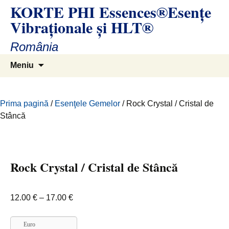
KORTE PHI Essences®Esenţe
Sari
la
Vibraţionale și HLT®
conținut
România
Caută
Meniu
după:
Prima pagină
/
Esenţele Gemelor
/ Rock Crystal / Cristal de
Stâncă
Rock Crystal / Cristal de Stâncă
Interval
12.00
€
–
17.00
€
de
prețuri:
Euro