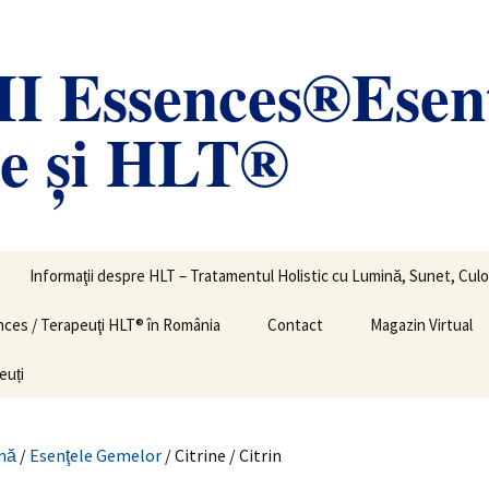
 Essences®Esen
le și HLT®
Informaţii despre HLT – Tratamentul Holistic cu Lumină, Sunet, Culo
ences / Terapeuţi HLT® în România
Contact
Magazin Virtual
euți
nă
/
Esenţele Gemelor
/ Citrine / Citrin