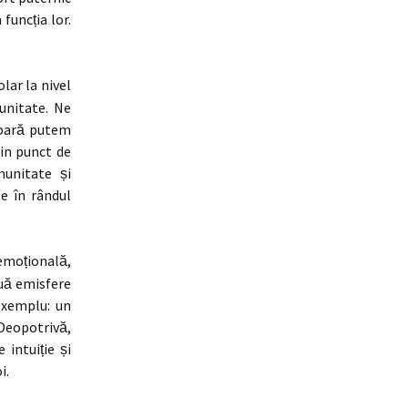
funcția lor.
lar la nivel
unitate. Ne
rioară putem
din punct de
munitate și
e în rândul
emoțională,
ouă emisfere
 exemplu: un
Deopotrivă,
 intuiție și
i.