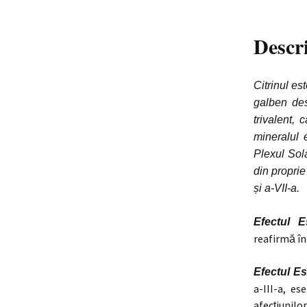
Descr
Citrinul es
galben des
trivalent,
mineralul 
Plexul Sola
din proprie
și a-VII-a.
Efectul E
reafirmă în
Efectul Es
a-III-a, e
afecțiunilo