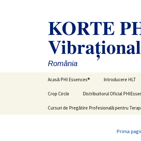
Sari
la
KORTE PHI
conținut
Vibraţiona
România
Acasă PHI Essences®
Introducere HLT
Crop Circle
Distribuitorul Oficial PHIEss
Cursuri de Pregătire Profesională pentru Terap
Prima pagi