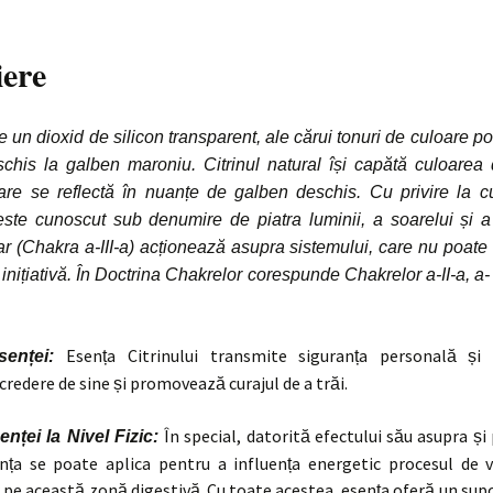
iere
te un dioxid de silicon transparent, ale cărui tonuri de culoare p
chis la galben maroniu. Citrinul natural își capătă culoarea d
 care se reflectă în nuanțe de galben deschis. Cu privire la c
este cunoscut sub denumire de piatra luminii, a soarelui și a v
r (Chakra a-III-a) acționează asupra sistemului, care nu poate f
 inițiativă. În Doctrina Chakrelor corespunde Chakrelor a-II-a, a- I
Esența Citrinului transmite siguranța personală și i
senței:
credere de sine și promovează curajul de a trăi.
În special, datorită efectului său asupra și
enței la Nivel Fizic:
sența se poate aplica pentru a influența energetic procesul de v
r pe această zonă digestivă. Cu toate acestea, esența oferă un sup