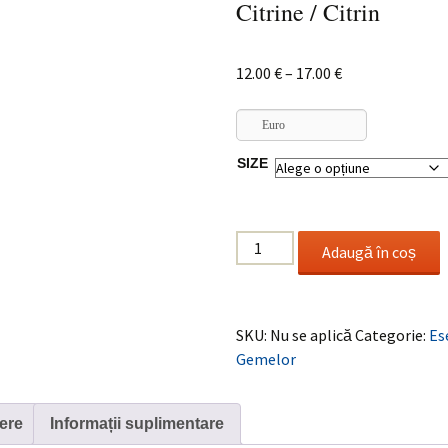
Citrine / Citrin
Interval
12.00
€
–
17.00
€
de
prețuri:
Euro
12.00 €
SIZE
până
la
17.00 €
Cantitate
Adaugă în coș
Citrine
/
Citrin
SKU:
Nu se aplică
Categorie:
Es
Gemelor
ere
Informații suplimentare