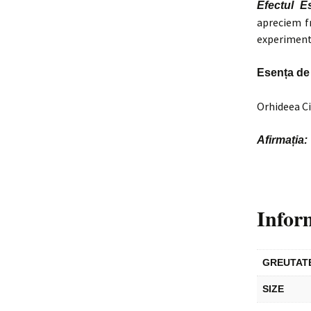
Efectul Es
apreciem fr
experimenta
Esența de
Orhideea C
Afirmația:
Infor
GREUTAT
SIZE