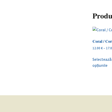
Produ
Coral / Cor
12.00
€
–
17.
Selectează
opțiunile