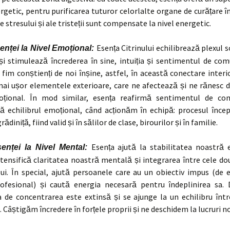
ergetic, pentru purificarea tuturor celorlalte organe de curățare în 
stresului și ale tristeții sunt compensate la nivel energetic.
Esența Citrinului echilibrează plexul so
enței la Nivel Emoțional:
și stimulează încrederea în sine, intuiția și sentimentul de com
fim conștienți de noi înșine, astfel, în această conectare inte
mai ușor elementele exterioare, care ne afectează și ne rănesc 
țional. În mod similar, esența reafirmă sentimentul de co
 echilibrul emoțional, când acționăm în echipă: procesul încep
rădiniță, fiind valid și în sălilor de clase, birourilor și în familie.
Esența ajută la stabilitatea noastră 
senței la Nivel Mental:
ntensifică claritatea noastră mentală și integrarea între cele d
lui. În special, ajută persoanele care au un obiectiv impus (de
rofesional) și caută energia necesară pentru îndeplinirea sa. 
 de concentrarea este extinsă și se ajunge la un echilibru între
 Câștigăm încredere în forțele proprii și ne deschidem la lucruri no