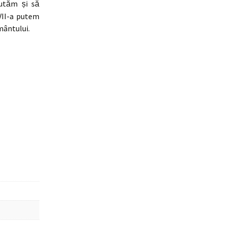
ăutăm și să
-VII-a putem
mântului.