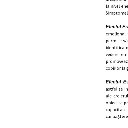
la nivel en
Simptomele 
Efectul Es
emoțional 
permite să 
identifica 
vedere emo
promovează
copiilor la g
Efectul E
astfel se i
ale creieru
obiectiv p
capacitatea
cunoaștere.