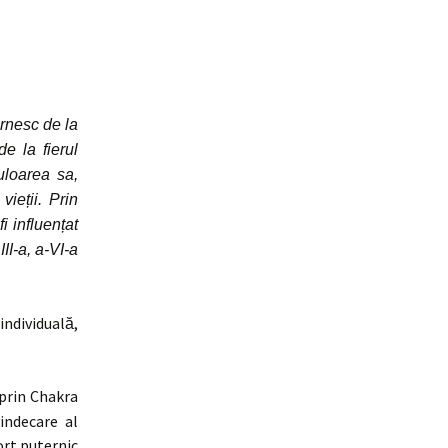
ornesc de la
e la fierul
uloarea sa,
ieții. Prin
i influențat
II-a, a-VI-a
ndividuală,
 prin Chakra
indecare al
ort puternic