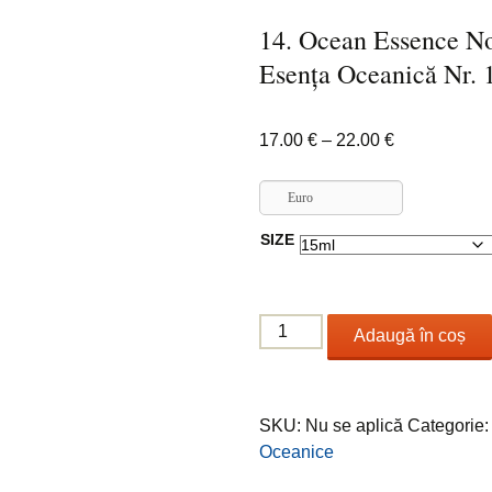
14. Ocean Essence No
Esența Oceanică Nr. 
Interval
17.00
€
–
22.00
€
de
prețuri:
Euro
17.00 €
SIZE
până
la
22.00 €
Cantitate
Adaugă în coș
14.
Ocean
Essence
SKU:
Nu se aplică
Categorie
No.
Oceanice
14
/