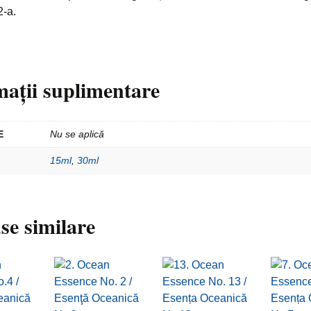
2-a.
mații suplimentare
E
Nu se aplică
15ml
,
30ml
se similare