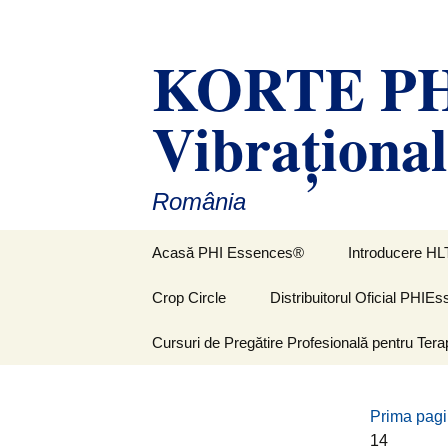
Sari
la
KORTE PHI
conținut
Vibraţiona
România
Acasă PHI Essences®
Introducere HL
Crop Circle
Distribuitorul Oficial PHI
Cursuri de Pregătire Profesională pentru Tera
Prima pag
14