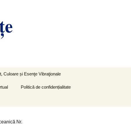
ţe
Caută
, Culoare și Esenţe Vibraţionale
după:
rtual
Politică de confidențialitate
ceanică Nr.