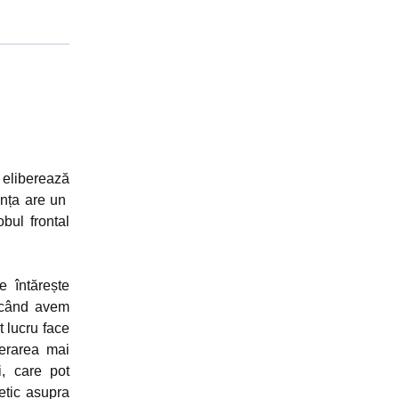
 eliberează
sența are un
obul frontal
e întărește
e când avem
t lucru face
berarea mai
i, care pot
etic asupra