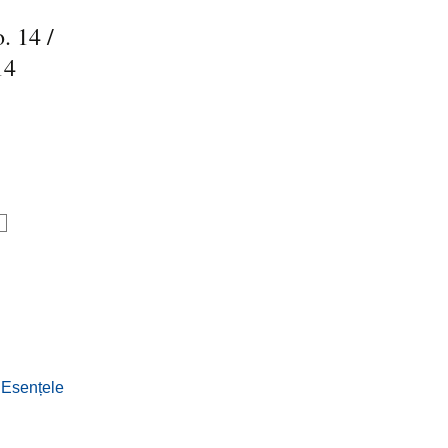
. 14 /
14
:
Esențele