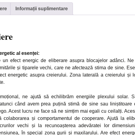
Esența
ere
Informații suplimentare
Oceanică
Nr.
14
iere
ergetic al esenței:
 un efect energic de eliberare asupra blocajelor adânci. Ne
imitările și tiparele vechi, care ne afectează stima de sine. E
ect energetic asupra creierului. Zona laterală a creierului și l
te.
oțional, ne ajută să echilibrăm energiile plexului solar. S
 atunci când avem prea puțină stimă de sine sau liniștitoar
go. Acest lucru ne face să ne simțim mai egali cu ceilalți. Aces
 colaborarea și comportamentul de cooperare. Ajută la eli
rurilor vechi și la recunoașterea adevăratei lor dimensiun
ensiunea, în special zona gurii și maxilarului. Are efect energ