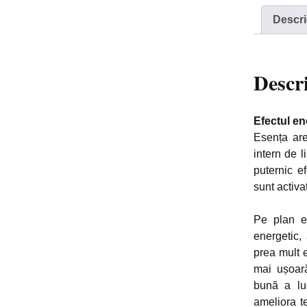
Descri
Descr
Efectul en
Esența are
intern de l
puternic ef
sunt activa
Pe plan em
energetic,
prea mult e
mai ușoară
bună a luc
ameliora t