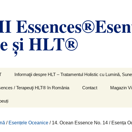
 Essences®Esen
le și HLT®
T
Informaţii despre HLT – Tratamentul Holistic cu Lumină, Sunet
Essences / Terapeuţi HLT® în România
Contact
Magazin Vi
peuți
ină
/
Esențele Oceanice
/ 14. Ocean Essence No. 14 / Esența O