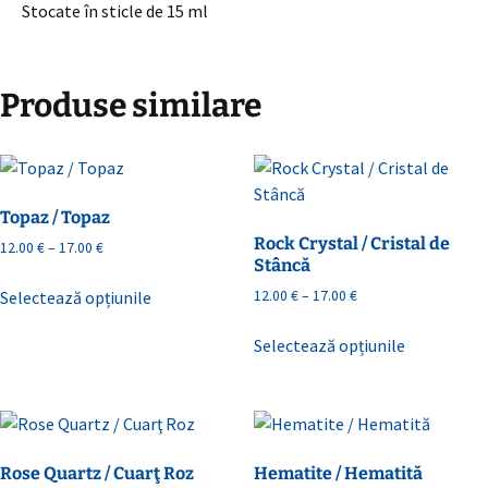
Stocate în sticle de 15 ml
Produse similare
Topaz / Topaz
Rock Crystal / Cristal de
Interval
12.00
€
–
17.00
€
Stâncă
de
Acest
prețuri:
Interval
Selectează opțiunile
12.00
€
–
17.00
€
produs
12.00 €
de
Acest
are
până
prețuri:
Selectează opțiunile
produs
mai
la
12.00 €
are
17.00 €
multe
până
mai
la
variații.
17.00 €
multe
Opțiunile
variații.
pot
Rose Quartz / Cuarţ Roz
Hematite / Hematită
Opțiunile
fi