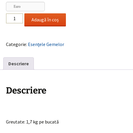
Euro
Cantitate
Adaugă în coș
Set
complet
cu
Categorie:
Esenţele Gemelor
Esenţe
Adiţionale
de
Descriere
Geme
21
-
46
Descriere
Greutate: 1,7 kg pe bucată