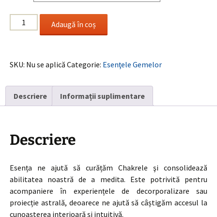
la
Cantitate
17.00 €
Adaugă în coș
Moldavite
/
Moldavit
SKU:
Nu se aplică
Categorie:
Esenţele Gemelor
Descriere
Informații suplimentare
Descriere
Esența ne ajută să curățăm Chakrele şi consolidează
abilitatea noastră de a medita. Este potrivită pentru
acompaniere în experiențele de decorporalizare sau
proiecție astrală, deoarece ne ajută să câștigăm accesul la
cunoașterea interioară și intuitivă.