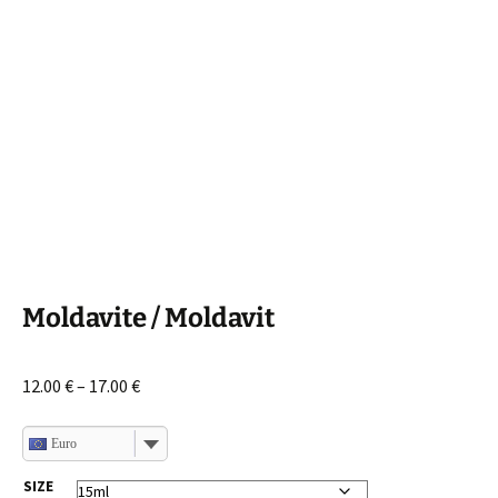
Moldavite / Moldavit
Interval
12.00
€
–
17.00
€
de
prețuri:
Euro
12.00 €
SIZE
până