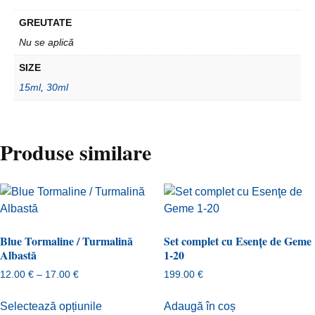
GREUTATE
Nu se aplică
SIZE
15ml
,
30ml
Produse similare
Blue Tormaline / Turmalină
Set complet cu Esenţe de Geme
Albastă
1-20
Interval
12.00
€
–
17.00
€
199.00
€
de
Acest
prețuri:
Selectează opțiunile
Adaugă în coș
produs