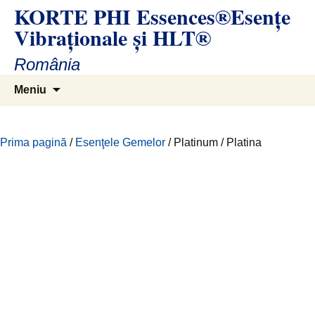
KORTE PHI Essences®Esenţe
Sari
la
Vibraţionale și HLT®
conținut
România
Caută
Meniu
după:
Prima pagină
/
Esenţele Gemelor
/ Platinum / Platina