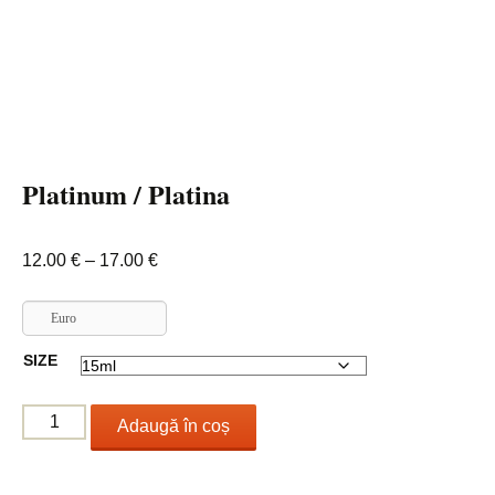
Platinum / Platina
Interval
12.00
€
–
17.00
€
de
prețuri:
Euro
12.00 €
SIZE
până
la
Cantitate
17.00 €
Adaugă în coș
Platinum
/