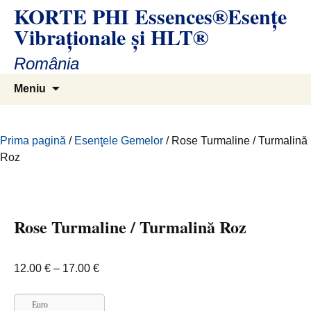
KORTE PHI Essences®Esenţe
Sari
la
Vibraţionale și HLT®
conținut
România
Caută
Meniu
după:
Prima pagină
/
Esenţele Gemelor
/ Rose Turmaline / Turmalină
Roz
Rose Turmaline / Turmalină Roz
Interval
12.00
€
–
17.00
€
de
prețuri:
Euro