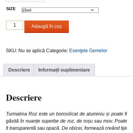
12.00 €
SIZE
până
la
Cantitate
17.00 €
Adaugă în coș
Rose
Turmaline
/
SKU:
Nu se aplică
Categorie:
Esenţele Gemelor
Turmalină
Roz
Descriere
Informații suplimentare
Descriere
Turmalina Roz este un borosilicat de aluminiu și poate fi
găsită în nuanțe superbe de roz, de roșu sau mov. Poate
fi transparentă sau opacă. De obicei, formează creând tije