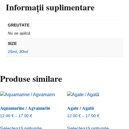
Informații suplimentare
GREUTATE
Nu se aplică
SIZE
15ml
,
30ml
Produse similare
Aquamarine / Agvamarin
Agate / Agată
Interval
Interval
12.00
€
–
17.00
€
12.00
€
–
17.00
€
de
de
Acest
Acest
prețuri:
prețuri:
Selectează opțiunile
Selectează opțiunile