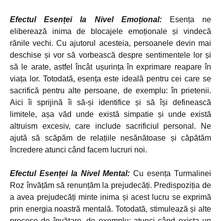
Efectul Esenței la Nivel Emoțional:
Esența ne
eliberează inima de blocajele emoționale și vindecă
rănile vechi. Cu ajutorul acesteia, persoanele devin mai
deschise și vor să vorbească despre sentimentele lor și
să le arate, astfel încât ușurința în exprimare reapare în
viața lor. Totodată, esența este ideală pentru cei care se
sacrifică pentru alte persoane, de exemplu: în prietenii.
Aici îi sprijină îi să-și identifice și să își definească
limitele, așa văd unde există simpatie și unde există
altruism excesiv, care include sacrificiul personal. Ne
ajută să scăpăm de relațiile nesănătoase și căpătăm
încredere atunci când facem lucruri noi.
Efectul Esenței la Nivel Mental:
Cu esența Turmalinei
Roz învățăm să renunțăm la prejudecăți. Predispoziția de
a avea prejudecăți minte inima și acest lucru se exprimă
prin energia noastră mentală. Totodată, stimulează și alte
procese de învățare, de exemplu: atunci când exista un