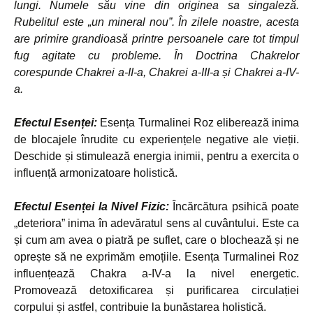
lungi. Numele său vine din originea sa singaleză.
Rubelitul este „un mineral nou”. În zilele noastre, acesta
are primire grandioasă printre persoanele care tot timpul
fug agitate cu probleme. În Doctrina Chakrelor
corespunde Chakrei a-II-a, Chakrei a-III-a și Chakrei a-IV-
a.
Efectul Esenței:
Esența Turmalinei Roz eliberează inima
de blocajele înrudite cu experiențele negative ale vieții.
Deschide și stimulează energia inimii, pentru a exercita o
influență armonizatoare holistică.
Efectul Esenței la Nivel Fizic:
Încărcătura psihică poate
„deteriora” inima în adevăratul sens al cuvântului. Este ca
și cum am avea o piatră pe suflet, care o blochează și ne
oprește să ne exprimăm emoțiile. Esența Turmalinei Roz
influențează Chakra a-IV-a la nivel energetic.
Promovează detoxificarea și purificarea circulației
corpului și astfel, contribuie la bunăstarea holistică.