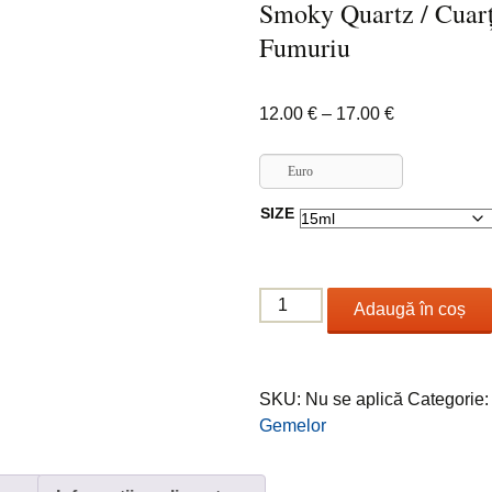
Smoky Quartz / Cuar
Fumuriu
Interval
12.00
€
–
17.00
€
de
prețuri:
Euro
12.00 €
SIZE
până
la
17.00 €
Cantitate
Adaugă în coș
Smoky
Quartz
/
SKU:
Nu se aplică
Categorie
Cuarţ
Gemelor
Fumuriu