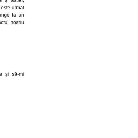
 și astfel,
 este urmat
junge la un
ctul nostru
e și să-mi