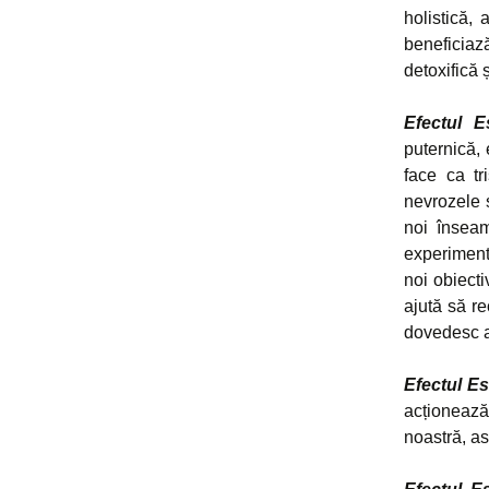
holistică, 
beneficiaz
detoxifică ș
Efectul E
puternică, 
face ca tr
nevrozele ș
noi înseam
experimenta
noi obiecti
ajută să r
dovedesc a
Efectul Es
acționează
noastră, as