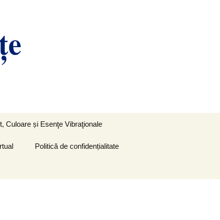
ţe
Caută
, Culoare și Esenţe Vibraţionale
după:
rtual
Politică de confidențialitate