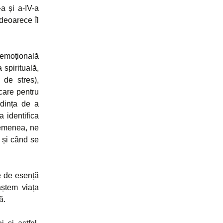
-a și a-IV-a
deoarece îl
emoțională
 spirituală,
 de stres),
 care pentru
ndința de a
a identifica
asemenea, ne
 și când se
e de esență
aștem viața
ă.