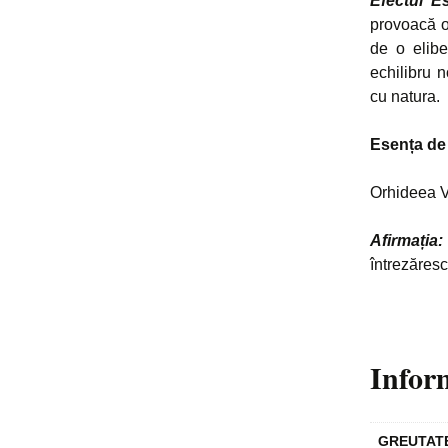
Efectul Es
provoacă o
de o elibe
echilibru 
cu natura.
Esența de
Orhideea Vi
Afirmația
întrezăresc
Infor
GREUTAT