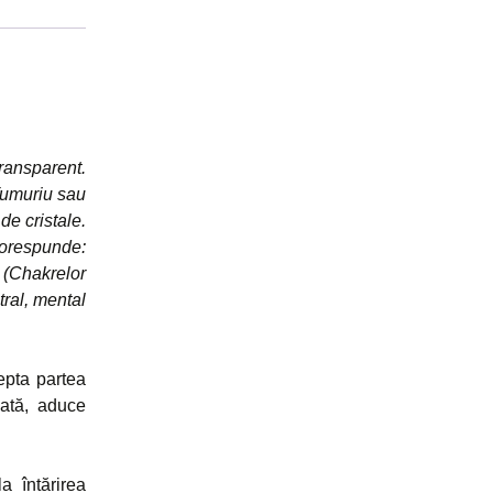
transparent.
 fumuriu sau
de cristale.
Corespunde:
 (Chakrelor
tral, mental
epta partea
iată, aduce
a întărirea