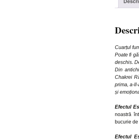
Descri
Descr
Cuarțul fum
Poate fi gă
deschis. De
Din antich
Chakrei Ră
prima, a-II
și emoționa
Efectul E
noastră în
bucurie de 
Efectul Es