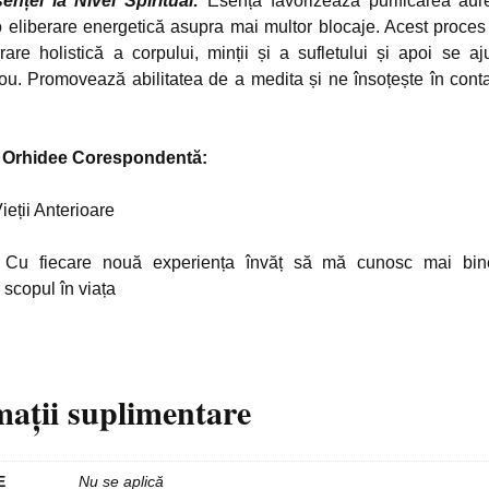
enței la Nivel Spiritual:
Esența favorizează purificarea aurei
 eliberare energetică asupra mai multor blocaje. Acest proces
rare holistică a corpului, minții și a sufletului și apoi se a
nou. Promovează abilitatea de a medita și ne însoțește în conta
 Orhidee Corespondentă:
eții Anterioare
:
Cu fiecare nouă experiența învăț să mă cunosc mai bin
 scopul în viața
mații suplimentare
E
Nu se aplică