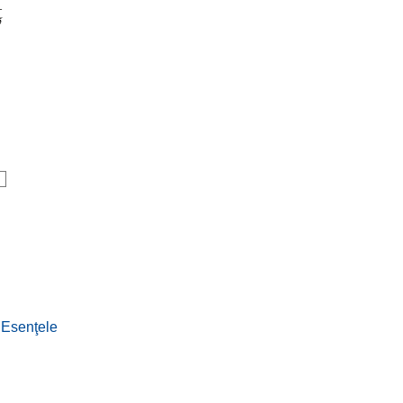
ţ
:
Esenţele