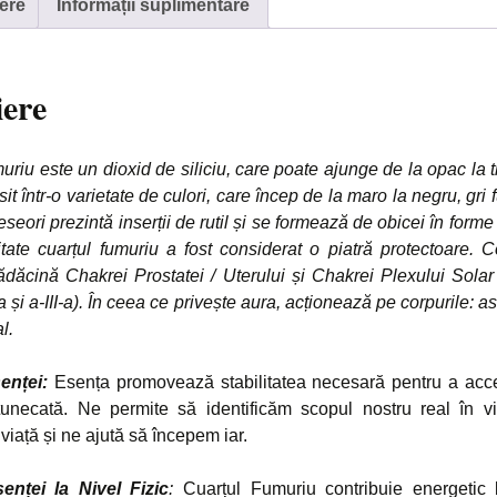
ere
Informații suplimentare
iere
uriu este un dioxid de siliciu, care poate ajunge de la opac la 
sit într-o varietate de culori, care încep de la maro la negru, gri
seori prezintă inserții de rutil și se formează de obicei în forme 
itate cuarțul fumuriu a fost considerat o piatră protectoare. 
dăcină Chakrei Prostatei / Uterului și Chakrei Plexului Solar
-a și a-III-a). În ceea ce privește aura, acționează pe corpurile: as
l.
senței:
Esența promovează stabilitatea necesară pentru a acc
tunecată. Ne permite să identificăm scopul nostru real în v
viață și ne ajută să începem iar.
enței la Nivel Fizic
:
Cuarțul Fumuriu contribuie energetic l