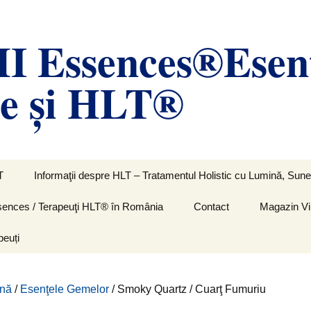
 Essences®Esen
le și HLT®
T
Informaţii despre HLT – Tratamentul Holistic cu Lumină, Sunet
Essences / Terapeuţi HLT® în România
Contact
Magazin Vi
peuți
ină
/
Esenţele Gemelor
/ Smoky Quartz / Cuarţ Fumuriu