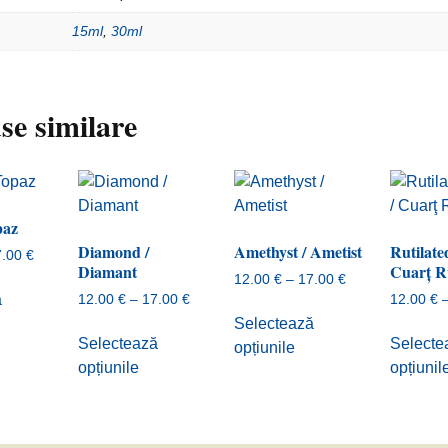
15ml
,
30ml
se similare
paz
Diamond /
Amethyst / Ametist
Rutilate
Interval
7.00
€
Diamant
Cuarţ Ru
de
Interval
12.00
€
–
17.00
€
Acest
prețuri:
Interval
de
ă
12.00
€
–
17.00
€
12.00
€
produs
Acest
12.00 €
de
prețuri:
Selectează
Acest
are
produs
până
prețuri:
12.00 €
Selectează
Selecte
opțiunile
produs
mai
are
la
12.00 €
până
opțiunile
opțiunil
are
17.00 €
multe
mai
până
la
mai
la
17.00 €
variații.
multe
17.00 €
multe
Opțiunile
variații.
variații.