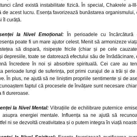
atunci când există instabilitate fizică. În special, Chakrele a-III
ă de acest lucru. Esența favorizează bunăstarea organismului, 
i îl curăță.
senței la Nivel Emoțional:
În perioadele cu încărcătură 
esența poate fi un mare ajutor celest. Menit să armonizeze viața
istețea să dispară, risipește fricile (chiar și pe cele cauzate
i depresiile, toate se datorează efectului său de înrădăcinare,
nă încredere în noi și absorbire spirituală. Cei care au te
 perioade lungi de suferința, pot primi curajul de a trăi și de 
ve. În plus, ne ajută să ne liniștim propriile sentimente și de 
ecunoaștem faptul că procesele de învățare sunt necesare chiar
 fi dureroase.
enței la Nivel Mental:
Vibrațiile de echilibrare puternice emis
 asupra energiei mentale. Influența sa ne ajută să recuno
tfel ni se dezvoltă creativitatea și o putem integra în viață noastr