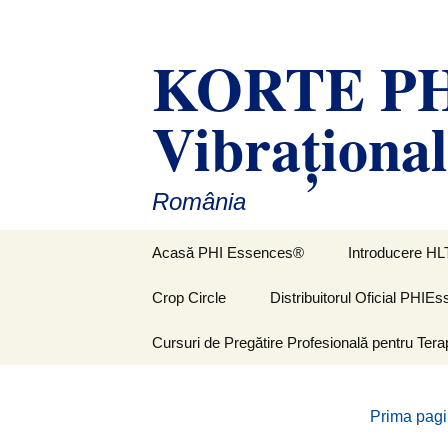
Sari
la
KORTE PHI
conținut
Vibraţiona
România
Acasă PHI Essences®
Introducere HL
Crop Circle
Distribuitorul Oficial PHI
Cursuri de Pregătire Profesională pentru Tera
Prima pag