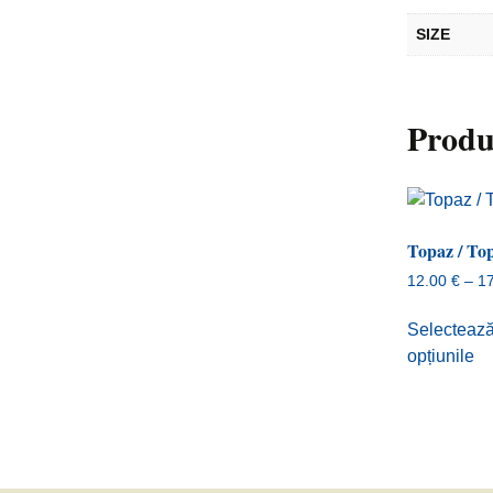
SIZE
Produ
Topaz / To
12.00
€
–
1
Selecteaz
opțiunile