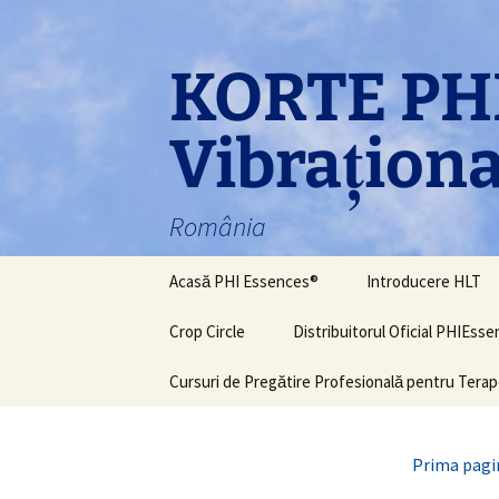
Sari
la
conținut
KORTE PHI
Vibraţiona
România
Acasă PHI Essences®
Introducere HLT
Crop Circle
Distribuitorul Oficial PHIEss
Cursuri de Pregătire Profesională pentru Terap
Prima pagi