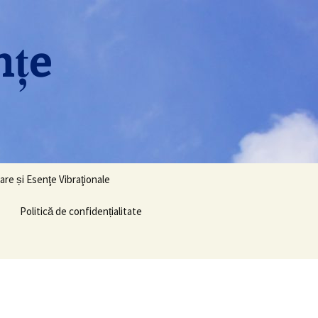
nţe
Caută
are și Esenţe Vibraţionale
după:
Politică de confidențialitate