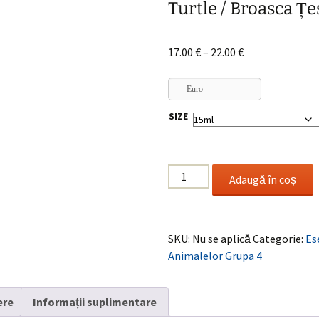
Turtle / Broasca Ţe
Interval
17.00
€
–
22.00
€
de
prețuri:
Euro
17.00 €
SIZE
până
la
22.00 €
Cantitate
Adaugă în coș
Turtle
/
Broasca
SKU:
Nu se aplică
Categorie:
Es
Ţestoasă
Animalelor Grupa 4
ere
Informații suplimentare