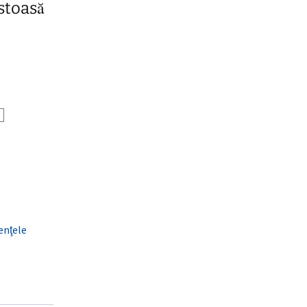
stoasă
enţele