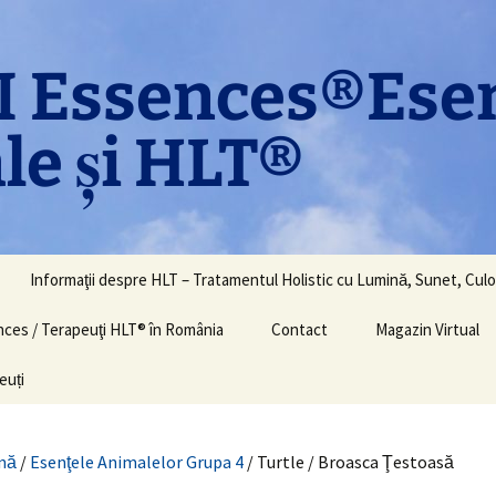
 Essences®Ese
le și HLT®
Informaţii despre HLT – Tratamentul Holistic cu Lumină, Sunet, Culo
ences / Terapeuţi HLT® în România
Contact
Magazin Virtual
euți
nă
/
Esenţele Animalelor Grupa 4
/ Turtle / Broasca Ţestoasă