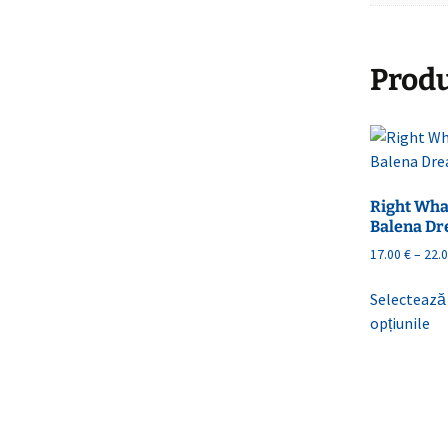
Produ
Right Whal
Balena Dr
17.00
€
–
22.
Selectează
opțiunile