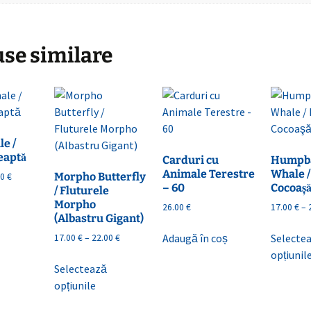
se similare
e /
eaptă
Carduri cu
Humpb
Animale Terestre
Whale /
Interval
Morpho Butterfly
00
€
– 60
Cocoaş
de
/ Fluturele
Acest
prețuri:
Morpho
26.00
€
17.00
€
–
produs
17.00 €
(Albastru Gigant)
are
până
Interval
Adaugă în coș
Selecte
17.00
€
–
22.00
€
mai
la
de
opțiunil
Acest
22.00 €
multe
prețuri:
Selectează
produs
variații.
17.00 €
opțiunile
are
până
Opțiunile
mai
la