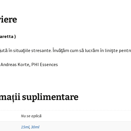
iere
aretta )
jută în situaţiile stresante. Ȋnvăţăm cum să lucrăm în linişte pentr
 Andreas Korte, PHI Essences
mații suplimentare
Nu se aplică
15ml
,
30ml