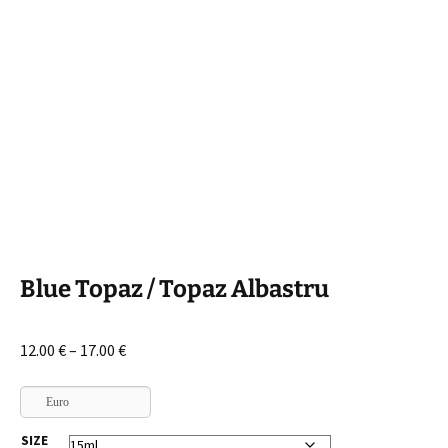
Blue Topaz / Topaz Albastru
Interval
12.00
€
–
17.00
€
de
prețuri:
Euro
12.00 €
SIZE
până