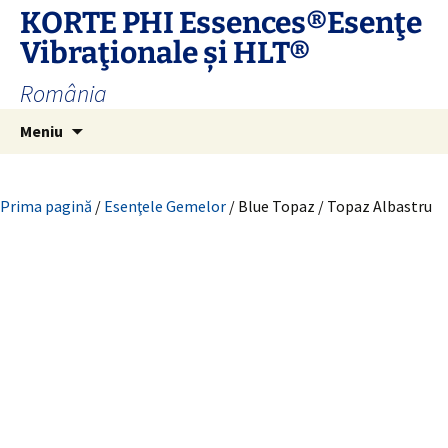
Sari
KORTE PHI Essences®Esenţe
la
Vibraţionale și HLT®
conținut
România
Caută
Meniu
după:
Prima pagină
/
Esenţele Gemelor
/ Blue Topaz / Topaz Albastru