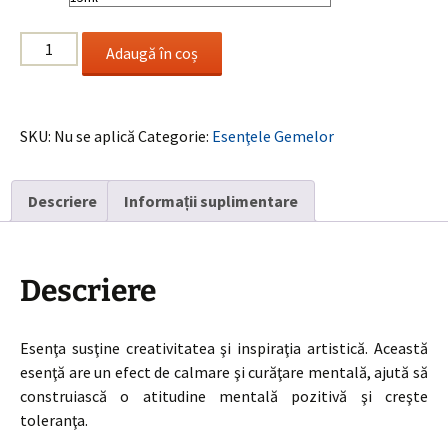
la
Cantitate
17.00 €
Adaugă în coș
Blue
Topaz
/
SKU:
Nu se aplică
Categorie:
Esenţele Gemelor
Topaz
Albastru
Descriere
Informații suplimentare
Descriere
Esenţa susţine creativitatea şi inspiraţia artistică. Această
esenţă are un efect de calmare şi curăţare mentală, ajută să
construiască o atitudine mentală pozitivă şi creşte
toleranţa.