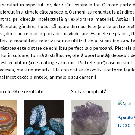
i seculari în aspectul lor, dar și în inspirația lor. O mare parte d
 pierdut în ultimele câteva secole. Oamenii au renunțat la gândirea 
ntrat pe disecția intelectuală și explorarea materiei. Astăzi, l
ătorului, gândirea holistică apare din nou. Esențele de pietre preț
, din ce în ce mai importante în vindecare. Esențele de plante, flo
feră o modalitate relativ ușor de utilizat de a vă susține sănă
ănătatea este o stare de echilibru perfect la o persoană. Pietrele p
lor în culoare, formă și strălucire, oferă oportunități deosebit d
est echilibru și de a atinge armonie. Pietrele prețioase nu sunt
adesea, materie moartă. Ele cresc și se dezvoltă conform legilo
ai încet decât plantele, animalele sau oamenii.
e cele 48 de rezultate
Apatite 
12.00
€
–