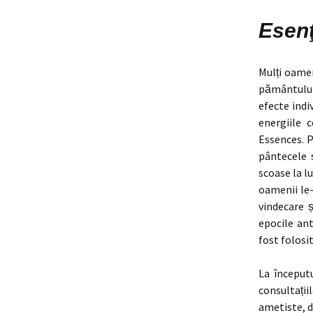
Esen
Mulți oamen
pământului
efecte indi
energiile 
Essences. P
pântecele 
scoase la l
oamenii le-
vindecare 
epocile ant
fost folosi
La început
consultați
ametiste, d