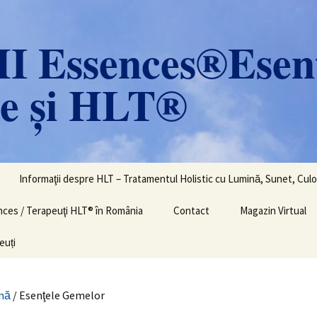
 Essences®Esen
le și HLT®
Informaţii despre HLT – Tratamentul Holistic cu Lumină, Sunet, Culo
ences / Terapeuţi HLT® în România
Contact
Magazin Virtual
euți
nă
/ Esenţele Gemelor