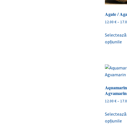
Agate / Ag
12.00
€
–
17.
Selectează
opțiunile
Aquamarine
Agvamarin
12.00
€
–
17.
Selectează
opțiunile