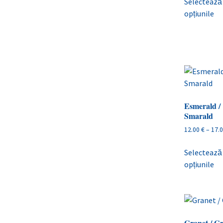
Selectează
opțiunile
Esmerald /
Smarald
12.00
€
–
17.
Selectează
opțiunile
Granet / G