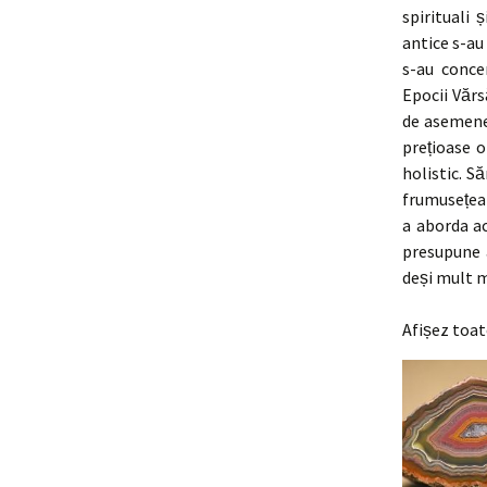
spirituali ș
antice s-au
s-au conce
Epocii Vărs
de asemenea
prețioase o
holistic. S
frumusețea 
a aborda ac
presupune 
deși mult m
Afișez toat