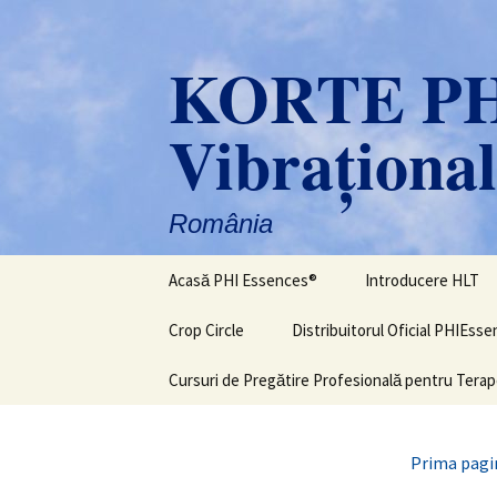
Sari
la
KORTE PHI
conținut
Vibraţiona
România
Acasă PHI Essences®
Introducere HLT
Crop Circle
Distribuitorul Oficial PHIEss
Cursuri de Pregătire Profesională pentru Terap
Prima pagi