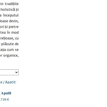
in tradițiile
holistică și
a începutul
ioase devin,
ri și pietre
tatea în mod
rețioase, cu
e plăcute de
, așa cum se
r organice,
/ Apatit
Interval
17.00
€
de
Acest