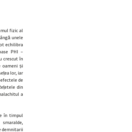
mul fizic al
lângă unele
ot echilibra
ioase PHI –
u crescut în
e oameni și
țea lor, iar
 efectele de
ețetele din
malachitul a
e în timpul
, smaralde,
e demnitarii