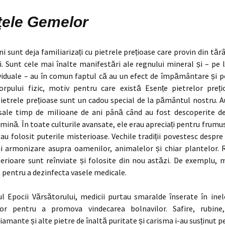
ţele Gemelor
i sunt deja familiarizați cu pietrele prețioase care provin din tărâ
. Sunt cele mai înalte manifestări ale regnului mineral și – pe 
viduale – au în comun faptul că au un efect de împământare și p
corpului fizic, motiv pentru care există Esențe pietrelor preț
ietrele prețioase sunt un cadou special de la pământul nostru. A
sale timp de milioane de ani până când au fost descoperite d
umină. În toate culturile avansate, ele erau apreciați pentru frumuse
au folosit puterile misterioase. Vechile tradiții povestesc despre
și armonizare asupra oamenilor, animalelor și chiar plantelor. R
erioare sunt reînviate și folosite din nou astăzi. De exemplu, 
t pentru a dezinfecta vasele medicale.
ul Epocii Vărsătorului, medicii purtau smaralde înserate în inel
ilor pentru a promova vindecarea bolnavilor. Safire, rubine
iamante și alte pietre de înaltă puritate și carisma i-au susținut p