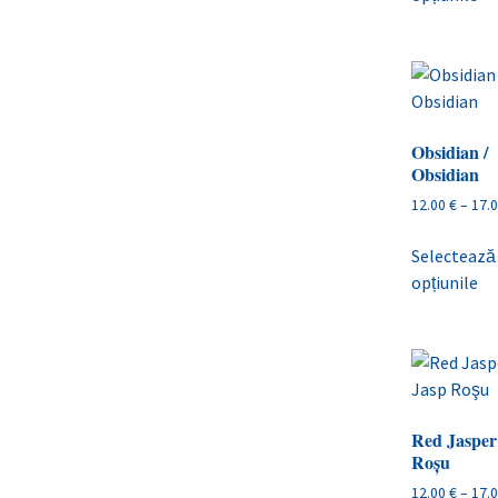
Obsidian /
Obsidian
12.00
€
–
17.
Selectează
opțiunile
Red Jasper 
Roşu
12.00
€
–
17.