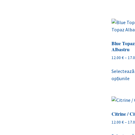
Blue Topaz
Albastru
12.00
€
–
17.
Selectează
opțiunile
Citrine / Ci
12.00
€
–
17.